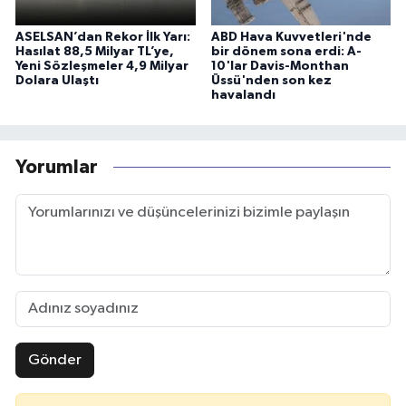
ASELSAN’dan Rekor İlk Yarı:
ABD Hava Kuvvetleri'nde
Hasılat 88,5 Milyar TL’ye,
bir dönem sona erdi: A-
Yeni Sözleşmeler 4,9 Milyar
10'lar Davis-Monthan
Dolara Ulaştı
Üssü'nden son kez
havalandı
Yorumlar
Gönder