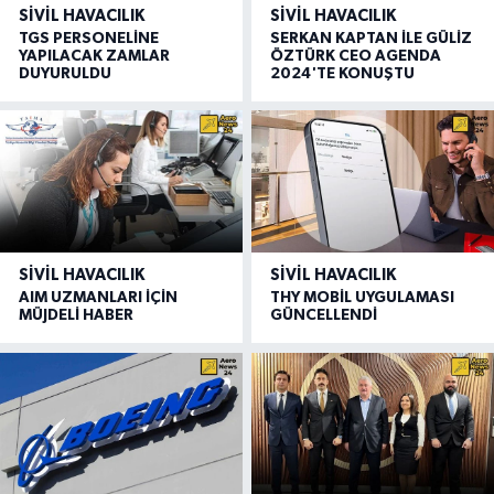
SIVIL HAVACILIK
SIVIL HAVACILIK
TGS PERSONELİNE
SERKAN KAPTAN İLE GÜLİZ
YAPILACAK ZAMLAR
ÖZTÜRK CEO AGENDA
DUYURULDU
2024'TE KONUŞTU
SIVIL HAVACILIK
SIVIL HAVACILIK
AIM UZMANLARI İÇİN
THY MOBİL UYGULAMASI
MÜJDELİ HABER
GÜNCELLENDİ