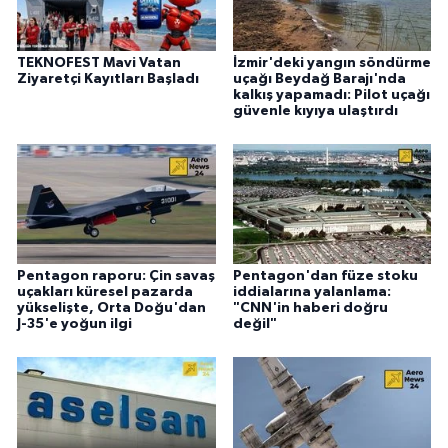
TEKNOFEST Mavi Vatan
İzmir'deki yangın söndürme
Ziyaretçi Kayıtları Başladı
uçağı Beydağ Barajı'nda
kalkış yapamadı: Pilot uçağı
güvenle kıyıya ulaştırdı
Pentagon raporu: Çin savaş
Pentagon'dan füze stoku
uçakları küresel pazarda
iddialarına yalanlama:
yükselişte, Orta Doğu'dan
"CNN'in haberi doğru
J-35'e yoğun ilgi
değil"