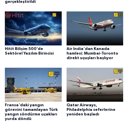
gerçekleştirildi
Hitit Bilişim 500’de
Air India'dan Kanada
Sektörel Yazılım Birincisi
hamlesi: Mumbai-Toronto
direkt uçuşları başlıyor
Fransa'daki yangın
Qatar Airways,
görevini tamamlayan Türk
Philadelphia seferlerine
yangın söndürme uçakları
yeniden başladı
yurda döndü