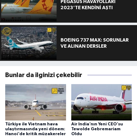
PEGASUS HAVAYOLLARI
2023'TE KENDİNİ AŞTI
BOEING 737 MAX: SORUNLAR
VE ALINAN DERSLER
Bunlar da ilginizi çekebilir
Türkiye ile Vietnam hava
Air India’nın Yeni CEO’su
ulaştırmasında yeni dönem:
Tewolde Gebremariam
Hanoi’de kritik müzakereler
Oldu