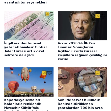
avantajlı tur seçenekleri
İngiltere’den küresel
Accor 2026 Yılı İlk Yarı
yetenek hamlesi: Global
Finansal Sonuçlarını
Talent vizesi artık özel
Açıkladı: Zorlu küresel
sektöre de açıldı
koşullara rağmen çevikliğini
korudu
Kapadokya semaları
Sahilde servet bulundu:
balonlarla renklendi:
Denizde sürüklenen
Nevşehir Kültür Yolu
çantalardan 700 bin avro