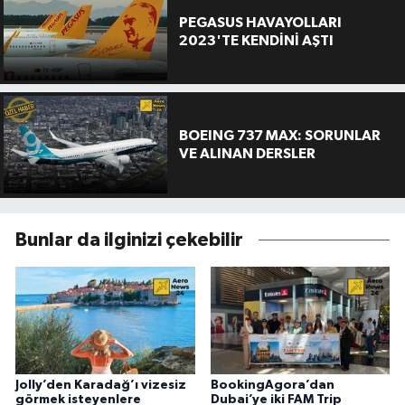
PEGASUS HAVAYOLLARI
2023'TE KENDİNİ AŞTI
BOEING 737 MAX: SORUNLAR
VE ALINAN DERSLER
Bunlar da ilginizi çekebilir
Jolly’den Karadağ’ı vizesiz
BookingAgora’dan
görmek isteyenlere
Dubai’ye iki FAM Trip