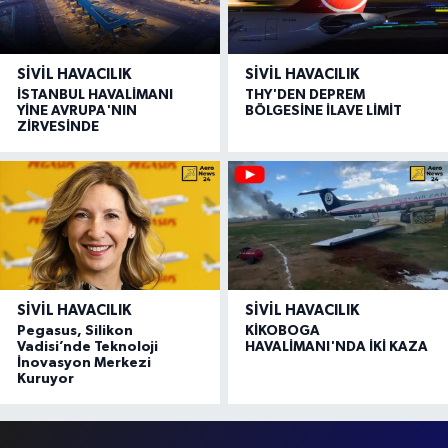
SIVIL HAVACILIK
SIVIL HAVACILIK
İSTANBUL HAVALİMANI
THY'DEN DEPREM
YİNE AVRUPA'NIN
BÖLGESİNE İLAVE LİMİT
ZİRVESİNDE
SIVIL HAVACILIK
SIVIL HAVACILIK
Pegasus, Silikon
KİKOBOGA
Vadisi’nde Teknoloji
HAVALİMANI'NDA İKİ KAZA
İnovasyon Merkezi
Kuruyor