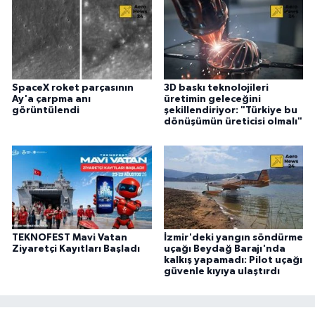
SpaceX roket parçasının
3D baskı teknolojileri
Ay'a çarpma anı
üretimin geleceğini
görüntülendi
şekillendiriyor: "Türkiye bu
dönüşümün üreticisi olmalı"
TEKNOFEST Mavi Vatan
İzmir'deki yangın söndürme
Ziyaretçi Kayıtları Başladı
uçağı Beydağ Barajı'nda
kalkış yapamadı: Pilot uçağı
güvenle kıyıya ulaştırdı