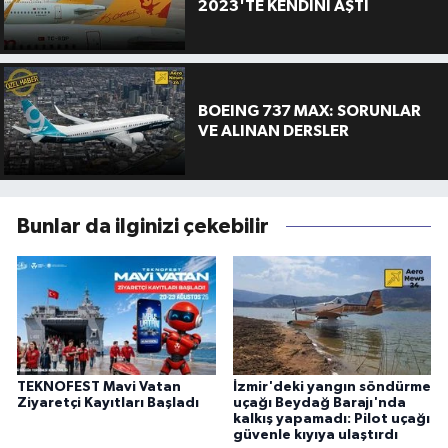
2023'TE KENDİNİ AŞTI
BOEING 737 MAX: SORUNLAR
VE ALINAN DERSLER
Bunlar da ilginizi çekebilir
TEKNOFEST Mavi Vatan
İzmir'deki yangın söndürme
Ziyaretçi Kayıtları Başladı
uçağı Beydağ Barajı'nda
kalkış yapamadı: Pilot uçağı
güvenle kıyıya ulaştırdı