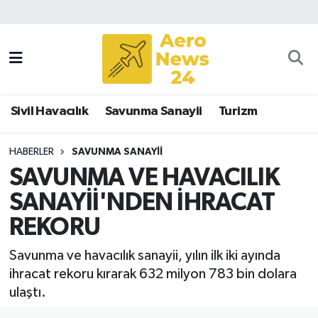
Sivil Havacılık
Savunma Sanayii
Sivil Havacılık
Savunma Sanayii
Turizm
Turizm
HABERLER
SAVUNMA SANAYII
SAVUNMA VE HAVACILIK
SANAYİİ'NDEN İHRACAT
REKORU
Savunma ve havacılık sanayii, yılın ilk iki ayında
ihracat rekoru kırarak 632 milyon 783 bin dolara
ulaştı.