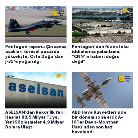
Pentagon raporu: Çin savaş
Pentagon'dan füze stoku
uçakları küresel pazarda
iddialarına yalanlama:
yükselişte, Orta Doğu'dan
"CNN'in haberi doğru
J-35'e yoğun ilgi
değil"
ASELSAN’dan Rekor İlk Yarı:
ABD Hava Kuvvetleri'nde
Hasılat 88,5 Milyar TL’ye,
bir dönem sona erdi: A-
Yeni Sözleşmeler 4,9 Milyar
10'lar Davis-Monthan
Dolara Ulaştı
Üssü'nden son kez
havalandı