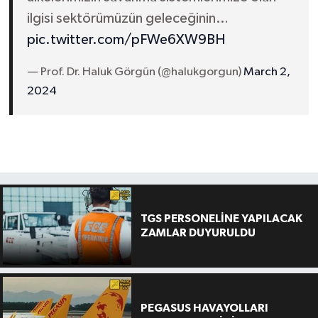
ilgisi sektörümüzün geleceğinin…
pic.twitter.com/pFWe6XW9BH
— Prof. Dr. Haluk Görgün (@halukgorgun)
March 2,
2024
TGS PERSONELİNE YAPILACAK
ZAMLAR DUYURULDU
PEGASUS HAVAYOLLARI