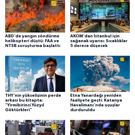
ABD'de yangın söndürme
AKOM'dan İstanbul için
helikopteri düştü: FAA ve
sağanak uyarısı: Sıcaklıklar
NTSB soruşturma başlattı
5 derece düşecek
THY'nin yükselişinin perde
Etna Yanardağı yeniden
arkası bu kitapta:
faaliyete geçti: Katanya
"Yirmibirinci Yüzyıl
Havalimanı'nda uçuşlar
Göktürkleri"
durduruldu