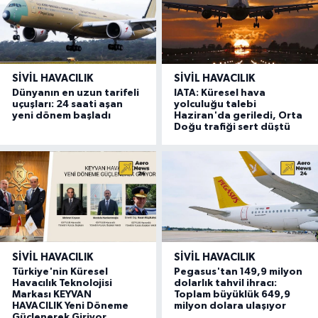
SIVIL HAVACILIK
SIVIL HAVACILIK
Dünyanın en uzun tarifeli
IATA: Küresel hava
uçuşları: 24 saati aşan
yolculuğu talebi
yeni dönem başladı
Haziran'da geriledi, Orta
Doğu trafiği sert düştü
SIVIL HAVACILIK
SIVIL HAVACILIK
Türkiye'nin Küresel
Pegasus'tan 149,9 milyon
Havacılık Teknolojisi
dolarlık tahvil ihracı:
Markası KEYVAN
Toplam büyüklük 649,9
HAVACILIK Yeni Döneme
milyon dolara ulaşıyor
Güçlenerek Giriyor