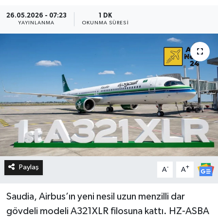
26.05.2026 - 07:23
1 DK
YAYINLANMA
OKUNMA SÜRESI
Paylaş
-
+
A
A
Saudia, Airbus’ın yeni nesil uzun menzilli dar
gövdeli modeli A321XLR filosuna kattı. HZ-ASBA