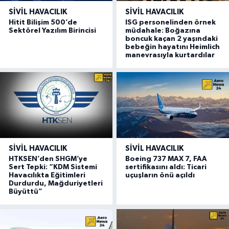
SIVIL HAVACILIK
SIVIL HAVACILIK
Hitit Bilişim 500’de
ISG personelinden örnek
Sektörel Yazılım Birincisi
müdahale: Boğazına
boncuk kaçan 2 yaşındaki
bebeğin hayatını Heimlich
manevrasıyla kurtardılar
SIVIL HAVACILIK
SIVIL HAVACILIK
HTKSEN’den SHGM’ye
Boeing 737 MAX 7, FAA
Sert Tepki: “KDM Sistemi
sertifikasını aldı: Ticari
Havacılıkta Eğitimleri
uçuşların önü açıldı
Durdurdu, Mağduriyetleri
Büyüttü”