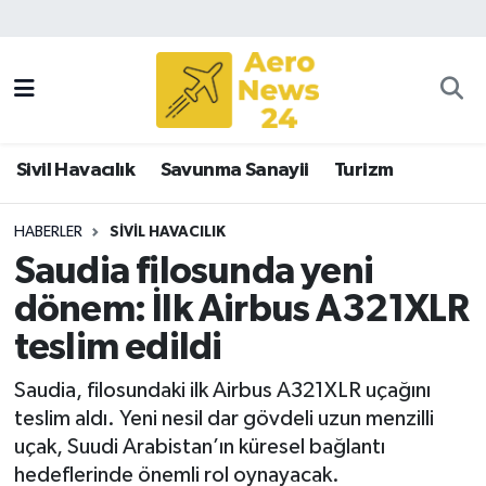
Sivil Havacılık
Savunma Sanayii
Sivil Havacılık
Savunma Sanayii
Turizm
Turizm
HABERLER
SIVIL HAVACILIK
Saudia filosunda yeni
dönem: İlk Airbus A321XLR
teslim edildi
Saudia, filosundaki ilk Airbus A321XLR uçağını
teslim aldı. Yeni nesil dar gövdeli uzun menzilli
uçak, Suudi Arabistan’ın küresel bağlantı
hedeflerinde önemli rol oynayacak.