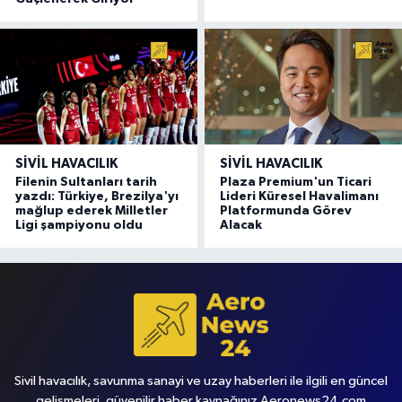
SIVIL HAVACILIK
SIVIL HAVACILIK
Filenin Sultanları tarih
Plaza Premium'un Ticari
yazdı: Türkiye, Brezilya'yı
Lideri Küresel Havalimanı
mağlup ederek Milletler
Platformunda Görev
Ligi şampiyonu oldu
Alacak
Sivil havacılık, savunma sanayi ve uzay haberleri ile ilgili en güncel
gelişmeleri, güvenilir haber kaynağınız Aeronews24.com