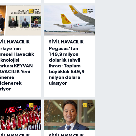
VIL HAVACILIK
SIVIL HAVACILIK
rkiye'nin
Pegasus'tan
resel Havacılık
149,9 milyon
knolojisi
dolarlık tahvil
arkası KEYVAN
ihracı: Toplam
VACILIK Yeni
büyüklük 649,9
öneme
milyon dolara
üçlenerek
ulaşıyor
riyor