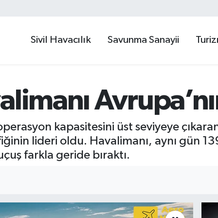
Sivil Havacılık
Savunma Sanayii
Turi
alimanı Avrupa’nı
perasyon kapasitesini üst seviyeye çıkara
ğinin lideri oldu. Havalimanı, aynı gün 13
çuş farkla geride bıraktı.