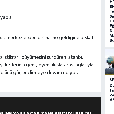
H
S
T
Si
tyapısı
Ha
Eğ
D
Ma
sit merkezlerden biri haline geldiğine dikkat
B
a istikrarlı büyümesini sürdüren İstanbul
şirketlerinin genişleyen uluslararası ağlarıyla
ik rolünü güçlendirmeye devam ediyor.
SI
Dü
ta
24
d