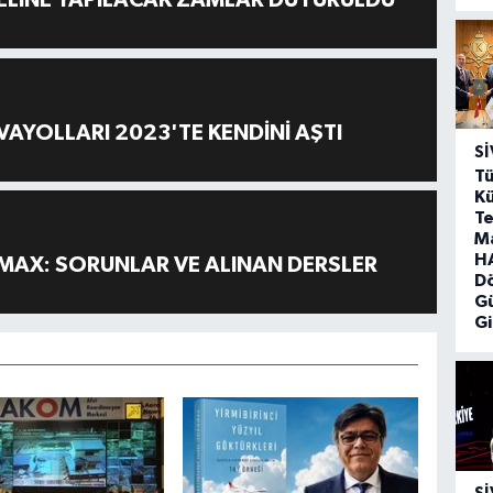
ELİNE YAPILACAK ZAMLAR DUYURULDU
AYOLLARI 2023'TE KENDİNİ AŞTI
SI
Tü
Kü
Te
M
HA
MAX: SORUNLAR VE ALINAN DERSLER
D
G
Gi