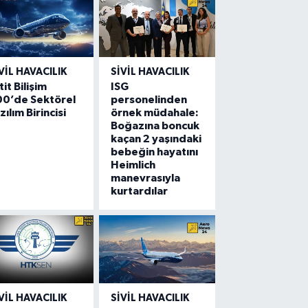
VIL HAVACILIK
SIVIL HAVACILIK
tit Bilişim
ISG
00’de Sektörel
personelinden
zılım Birincisi
örnek müdahale:
Boğazına boncuk
kaçan 2 yaşındaki
bebeğin hayatını
Heimlich
manevrasıyla
kurtardılar
VIL HAVACILIK
SIVIL HAVACILIK