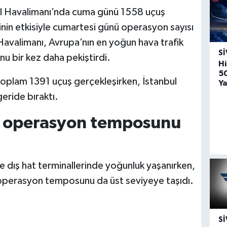
ul Havalimanı’nda cuma günü 1558 uçuş
inin etkisiyle cumartesi günü operasyon sayısı
Havalimanı, Avrupa’nın en yoğun hava trafik
SI
u bir kez daha pekiştirdi.
Hi
5
toplam 1391 uçuş gerçekleşirken, İstanbul
Ya
geride bıraktı.
 operasyon temposunu
 ve dış hat terminallerinde yoğunluk yaşanırken,
i operasyon temposunu da üst seviyeye taşıdı.
SI