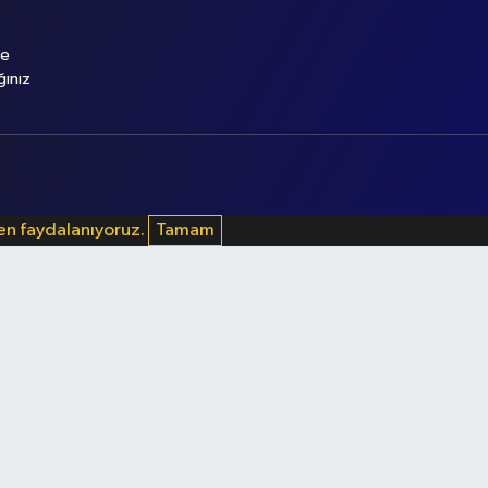
le
ğınız
den faydalanıyoruz.
Tamam