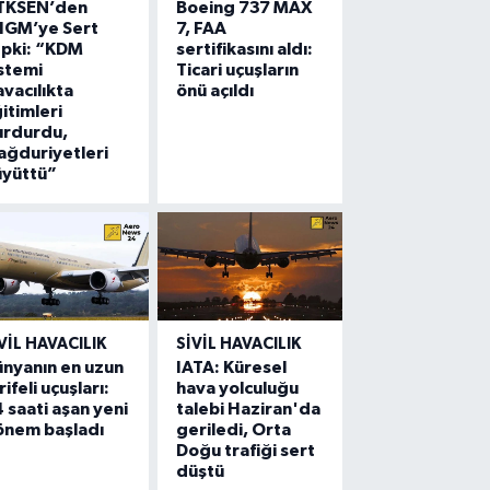
TKSEN’den
Boeing 737 MAX
HGM’ye Sert
7, FAA
epki: “KDM
sertifikasını aldı:
stemi
Ticari uçuşların
vacılıkta
önü açıldı
itimleri
urdurdu,
ğduriyetleri
üyüttü”
VIL HAVACILIK
SIVIL HAVACILIK
nyanın en uzun
IATA: Küresel
rifeli uçuşları:
hava yolculuğu
 saati aşan yeni
talebi Haziran'da
önem başladı
geriledi, Orta
Doğu trafiği sert
düştü