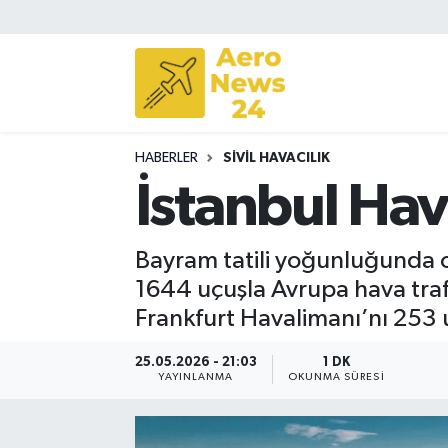
Sivil Havacılık
Savunma Sanayii
HABERLER
SIVIL HAVACILIK
Turizm
İstanbul Hav
Bayram tatili yoğunluğunda o
1644 uçuşla Avrupa hava trafi
Frankfurt Havalimanı’nı 253 u
25.05.2026 - 21:03
1 DK
YAYINLANMA
OKUNMA SÜRESI