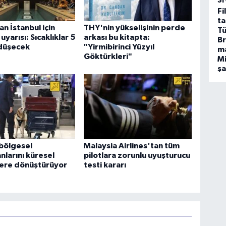
SI
Fi
ta
 İstanbul için
THY'nin yükselişinin perde
Tü
yarısı: Sıcaklıklar 5
arkası bu kitapta:
Br
düşecek
"Yirmibirinci Yüzyıl
m
Göktürkleri"
Mi
ş
bölgesel
Malaysia Airlines'tan tüm
nlarını küresel
pilotlara zorunlu uyuşturucu
ere dönüştürüyor
testi kararı