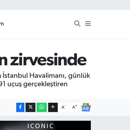
zm
n zirvesinde
n İstanbul Havalimanı, günlük
91 uçuş gerçekleştiren
-
+
A
A