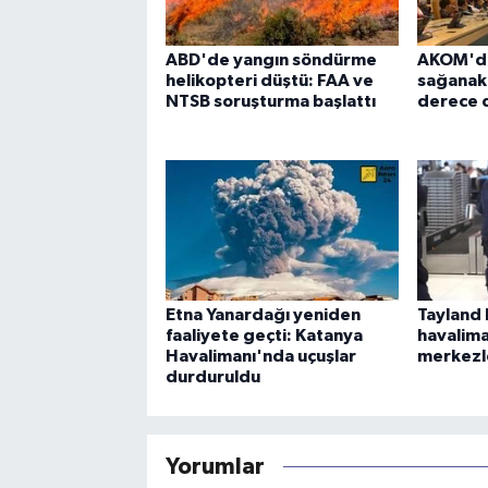
ABD'de yangın söndürme
AKOM'dan
helikopteri düştü: FAA ve
sağanak u
NTSB soruşturma başlattı
derece 
Etna Yanardağı yeniden
Tayland 
faaliyete geçti: Katanya
havalima
Havalimanı'nda uçuşlar
merkezl
durduruldu
Yorumlar