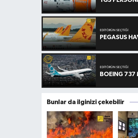
TGS PERSON
EDITÖRÜN SEÇTIĞI
PEGASUS HAV
EDITÖRÜN SEÇTIĞI
BOEING 737 
Bunlar da ilginizi çekebilir