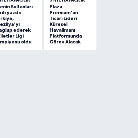
VIL HAVACILIK
SIVIL HAVACILIK
lenin Sultanları
Plaza
rih yazdı:
Premium'un
rkiye,
Ticari Lideri
ezilya'yı
Küresel
ağlup ederek
Havalimanı
lletler Ligi
Platformunda
ampiyonu oldu
Görev Alacak