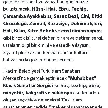
geleneksel sanat ve zanaatları günümüzle
buluşturacak.
Hüsn-i Hat, Ebru, Tezhip,
Çarşamba Ayakkabısı, Susuz Bezi, Çini, Bitki
Örücülüğü, Zembil, Kazaziye, Dokuma İşleri,
Halı, Kilim, Kitre Bebek
ve
enstrüman yapımı
gibi birçok kültürel değeri bir araya getiren sergi,
ustaların bilgi birikimini ve estetik anlayışını
ziyaretçilere aktarırken Samsun’un kültürel
hafızasını da gözler önüne serecek.
İlkadım Belediyesi Türk İslam Sanatları
Merkezi’nde gerçekleştirilecek
“Muhabbet”
Klasik Sanatlar Sergisi
ise
hat, tezhip, ebru,
minyatür, kaligrafi ve suluboya
eserlerinden
oluşan seçkisiyle geleneksel Türk-İslam
sanatlarının en nadide örneklerini sanatseverlerle