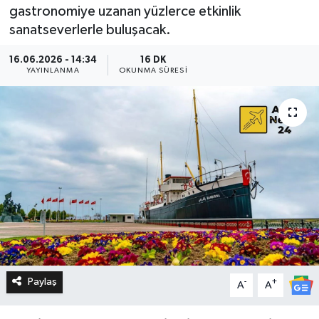
gastronomiye uzanan yüzlerce etkinlik
sanatseverlerle buluşacak.
16.06.2026 - 14:34
16 DK
YAYINLANMA
OKUNMA SÜRESI
Paylaş
-
+
A
A