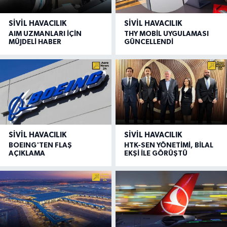
SIVIL HAVACILIK
SIVIL HAVACILIK
AIM UZMANLARI İÇİN
THY MOBİL UYGULAMASI
MÜJDELİ HABER
GÜNCELLENDİ
SIVIL HAVACILIK
SIVIL HAVACILIK
BOEING'TEN FLAŞ
HTK-SEN YÖNETİMİ, BİLAL
AÇIKLAMA
EKŞİ İLE GÖRÜŞTÜ