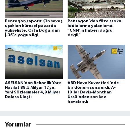
Pentagon raporu: Çin savaş
Pentagon'dan füze stoku
uçakları küresel pazarda
iddialarına yalanlama:
yükselişte, Orta Doğu'dan
"CNN'in haberi doğru
J-35'e yoğun ilgi
değil"
ASELSAN’dan Rekor İlk Yarı:
ABD Hava Kuvvetleri'nde
Hasılat 88,5 Milyar TL’ye,
bir dönem sona erdi: A-
Yeni Sözleşmeler 4,9 Milyar
10'lar Davis-Monthan
Dolara Ulaştı
Üssü'nden son kez
havalandı
Yorumlar