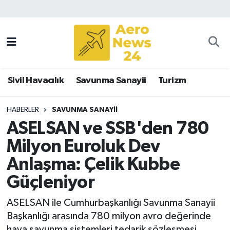
Sivil Havacılık
Savunma Sanayii
Sivil Havacılık
Savunma Sanayii
Turizm
Turizm
HABERLER
SAVUNMA SANAYII
ASELSAN ve SSB'den 780
Milyon Euroluk Dev
Anlaşma: Çelik Kubbe
Güçleniyor
ASELSAN ile Cumhurbaşkanlığı Savunma Sanayii
Başkanlığı arasında 780 milyon avro değerinde
hava savunma sistemleri tedarik sözleşmesi