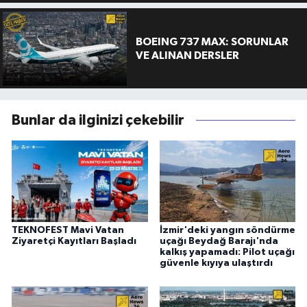
BOEING 737 MAX: SORUNLAR
VE ALINAN DERSLER
Bunlar da ilginizi çekebilir
TEKNOFEST Mavi Vatan
İzmir'deki yangın söndürme
Ziyaretçi Kayıtları Başladı
uçağı Beydağ Barajı'nda
kalkış yapamadı: Pilot uçağı
güvenle kıyıya ulaştırdı