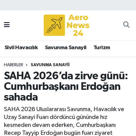
Sivil Havacılık
Savunma Sanayii
Sivil Havacılık
Savunma Sanayii
Turizm
Turizm
HABERLER
SAVUNMA SANAYII
SAHA 2026’da zirve günü:
Cumhurbaşkanı Erdoğan
sahada
SAHA 2026 Uluslararası Savunma, Havacılık ve
Uzay Sanayi Fuarı dördüncü gününde hız
kesmeden devam ederken, Cumhurbaşkanı
Recep Tayyip Erdoğan bugün fuarı ziyaret