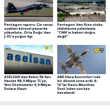
Pentagon raporu: Çin savaş
Pentagon'dan füze stoku
uçakları küresel pazarda
iddialarına yalanlama:
yükselişte, Orta Doğu'dan
"CNN'in haberi doğru
J-35'e yoğun ilgi
değil"
ASELSAN’dan Rekor İlk Yarı:
ABD Hava Kuvvetleri'nde
Hasılat 88,5 Milyar TL’ye,
bir dönem sona erdi: A-
Yeni Sözleşmeler 4,9 Milyar
10'lar Davis-Monthan
Dolara Ulaştı
Üssü'nden son kez
havalandı