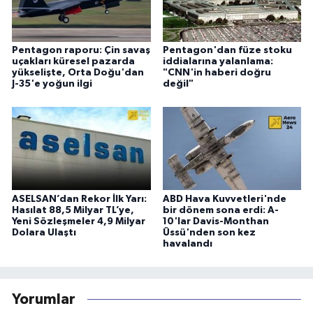
Pentagon raporu: Çin savaş
Pentagon'dan füze stoku
uçakları küresel pazarda
iddialarına yalanlama:
yükselişte, Orta Doğu'dan
"CNN'in haberi doğru
J-35'e yoğun ilgi
değil"
ASELSAN’dan Rekor İlk Yarı:
ABD Hava Kuvvetleri'nde
Hasılat 88,5 Milyar TL’ye,
bir dönem sona erdi: A-
Yeni Sözleşmeler 4,9 Milyar
10'lar Davis-Monthan
Dolara Ulaştı
Üssü'nden son kez
havalandı
Yorumlar