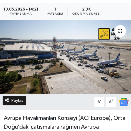
13.05.2026 - 14:21
1
2 DK
YAYINLANMA
PAYLAŞIM
OKUNMA SÜRESI
Paylaş
-
+
A
A
Avrupa Havalimanları Konseyi (ACI Europe), Orta
Doğu’daki çatışmalara rağmen Avrupa