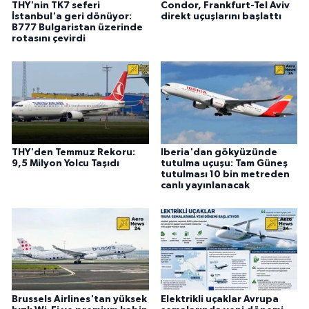
THY'nin TK7 seferi
Condor, Frankfurt-Tel Aviv
İstanbul'a geri dönüyor:
direkt uçuşlarını başlattı
B777 Bulgaristan üzerinde
rotasını çevirdi
THY'den Temmuz Rekoru:
Iberia'dan gökyüzünde
9,5 Milyon Yolcu Taşıdı
tutulma uçuşu: Tam Güneş
tutulması 10 bin metreden
canlı yayınlanacak
Brussels Airlines'tan yüksek
Elektrikli uçaklar Avrupa