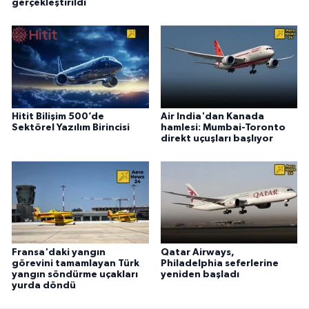
gerçekleştirildi
Hitit Bilişim 500’de
Air India'dan Kanada
Sektörel Yazılım Birincisi
hamlesi: Mumbai-Toronto
direkt uçuşları başlıyor
Fransa'daki yangın
Qatar Airways,
görevini tamamlayan Türk
Philadelphia seferlerine
yangın söndürme uçakları
yeniden başladı
yurda döndü