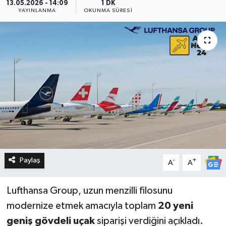
13.05.2026 - 14:09
1 DK
YAYINLANMA
OKUNMA SÜRESI
Paylaş
-
+
A
A
Lufthansa Group, uzun menzilli filosunu
modernize etmek amacıyla toplam
20 yeni
geniş gövdeli uçak
siparişi verdiğini açıkladı.