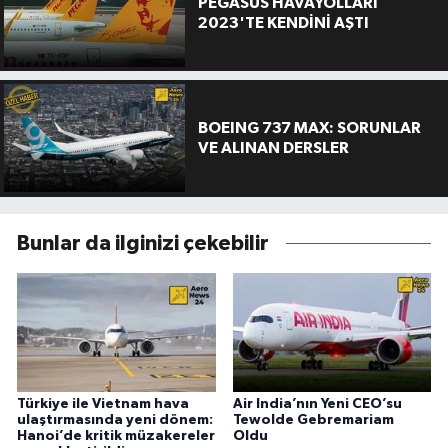
PEGASUS HAVAYOLLARI
2023'TE KENDİNİ AŞTI
BOEING 737 MAX: SORUNLAR
VE ALINAN DERSLER
Bunlar da ilginizi çekebilir
Türkiye ile Vietnam hava
Air India’nın Yeni CEO’su
ulaştırmasında yeni dönem:
Tewolde Gebremariam
Hanoi’de kritik müzakereler
Oldu