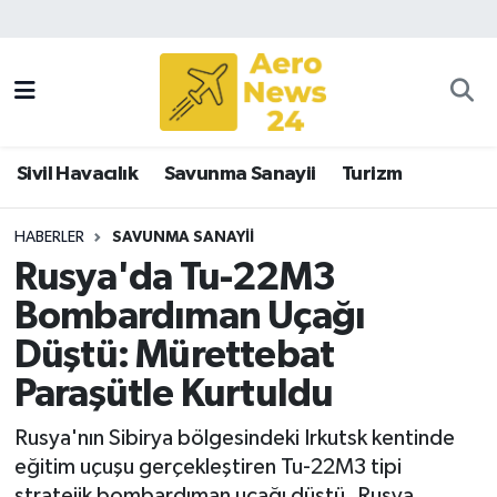
Sivil Havacılık
Savunma Sanayii
Sivil Havacılık
Savunma Sanayii
Turizm
Turizm
HABERLER
SAVUNMA SANAYII
Rusya'da Tu-22M3
Bombardıman Uçağı
Düştü: Mürettebat
Paraşütle Kurtuldu
Rusya'nın Sibirya bölgesindeki Irkutsk kentinde
eğitim uçuşu gerçekleştiren Tu-22M3 tipi
stratejik bombardıman uçağı düştü. Rusya