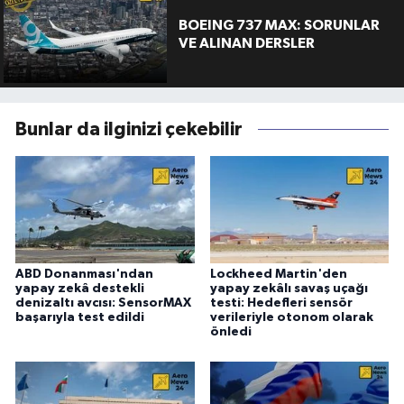
BOEING 737 MAX: SORUNLAR
VE ALINAN DERSLER
Bunlar da ilginizi çekebilir
ABD Donanması'ndan
Lockheed Martin'den
yapay zekâ destekli
yapay zekâlı savaş uçağı
denizaltı avcısı: SensorMAX
testi: Hedefleri sensör
başarıyla test edildi
verileriyle otonom olarak
önledi