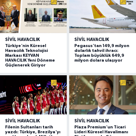
SIVIL HAVACILIK
SIVIL HAVACILIK
Türkiye'nin Küresel
Pegasus'tan 149,9 milyon
Havacılık Teknolojisi
dolarlık tahvil ihracı:
Markası KEYVAN
Toplam büyüklük 649,9
HAVACILIK Yeni Döneme
milyon dolara ulaşıyor
Güçlenerek Giriyor
SIVIL HAVACILIK
SIVIL HAVACILIK
Filenin Sultanları tarih
Plaza Premium'un Ticari
yazdı: Türkiye, Brezilya'yı
Lideri Küresel Havalimanı