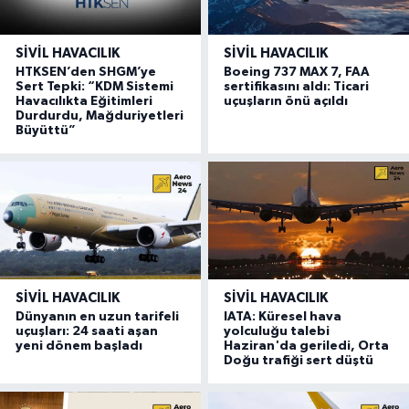
SIVIL HAVACILIK
SIVIL HAVACILIK
HTKSEN’den SHGM’ye
Boeing 737 MAX 7, FAA
Sert Tepki: “KDM Sistemi
sertifikasını aldı: Ticari
Havacılıkta Eğitimleri
uçuşların önü açıldı
Durdurdu, Mağduriyetleri
Büyüttü”
SIVIL HAVACILIK
SIVIL HAVACILIK
Dünyanın en uzun tarifeli
IATA: Küresel hava
uçuşları: 24 saati aşan
yolculuğu talebi
yeni dönem başladı
Haziran'da geriledi, Orta
Doğu trafiği sert düştü