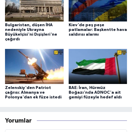
Bulgaristan, düşen İHA
Kiev'de peş peşe
nedeniyle Ukrayna
patlamalar: Başkentte hava
Büyükelçisi'ni Dışişleri'ne
saldırısı alarmı
çağırdı
Zelenskiy'den Patriot
BAE: İran, Hürmüz
çağrısı: Almanya ve
Boğazı'nda ADNOC'a ait
Polonya'dan ek füze istedi
gemiyi füzeyle hedef aldı
Yorumlar