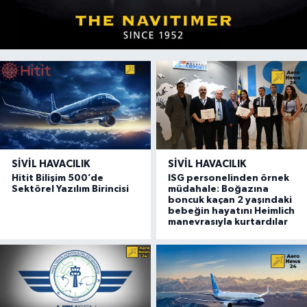
SIVIL HAVACILIK
SIVIL HAVACILIK
Hitit Bilişim 500’de
ISG personelinden örnek
Sektörel Yazılım Birincisi
müdahale: Boğazına
boncuk kaçan 2 yaşındaki
bebeğin hayatını Heimlich
manevrasıyla kurtardılar