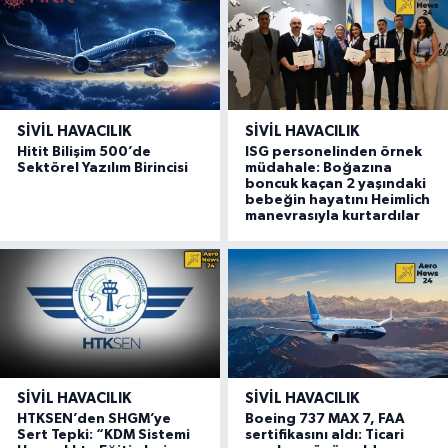
SIVIL HAVACILIK
SIVIL HAVACILIK
Hitit Bilişim 500’de
ISG personelinden örnek
Sektörel Yazılım Birincisi
müdahale: Boğazına
boncuk kaçan 2 yaşındaki
bebeğin hayatını Heimlich
manevrasıyla kurtardılar
SIVIL HAVACILIK
SIVIL HAVACILIK
HTKSEN’den SHGM’ye
Boeing 737 MAX 7, FAA
Sert Tepki: “KDM Sistemi
sertifikasını aldı: Ticari