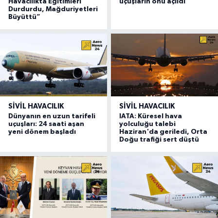
Havacılıkta Eğitimleri
uçuşların önü açıldı
Durdurdu, Mağduriyetleri
Büyüttü”
SIVIL HAVACILIK
SIVIL HAVACILIK
Dünyanın en uzun tarifeli
IATA: Küresel hava
uçuşları: 24 saati aşan
yolculuğu talebi
yeni dönem başladı
Haziran'da geriledi, Orta
Doğu trafiği sert düştü