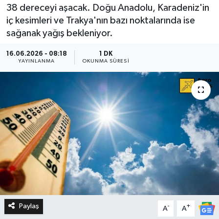
38 dereceyi aşacak. Doğu Anadolu, Karadeniz'in
iç kesimleri ve Trakya'nın bazı noktalarında ise
sağanak yağış bekleniyor.
16.06.2026 - 08:18
1 DK
YAYINLANMA
OKUNMA SÜRESI
Paylaş
-
+
A
A