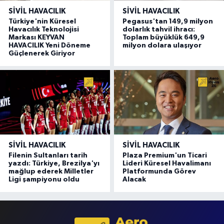
SIVIL HAVACILIK
SIVIL HAVACILIK
Türkiye'nin Küresel
Pegasus'tan 149,9 milyon
Havacılık Teknolojisi
dolarlık tahvil ihracı:
Markası KEYVAN
Toplam büyüklük 649,9
HAVACILIK Yeni Döneme
milyon dolara ulaşıyor
Güçlenerek Giriyor
SIVIL HAVACILIK
SIVIL HAVACILIK
Filenin Sultanları tarih
Plaza Premium'un Ticari
yazdı: Türkiye, Brezilya'yı
Lideri Küresel Havalimanı
mağlup ederek Milletler
Platformunda Görev
Ligi şampiyonu oldu
Alacak