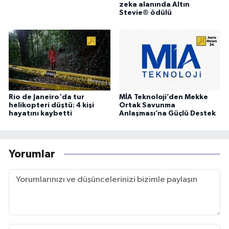
zeka alanında Altın
Stevie® ödülü
Rio de Janeiro'da tur
MİA Teknoloji’den Mekke
helikopteri düştü: 4 kişi
Ortak Savunma
hayatını kaybetti
Anlaşması’na Güçlü Destek
Yorumlar