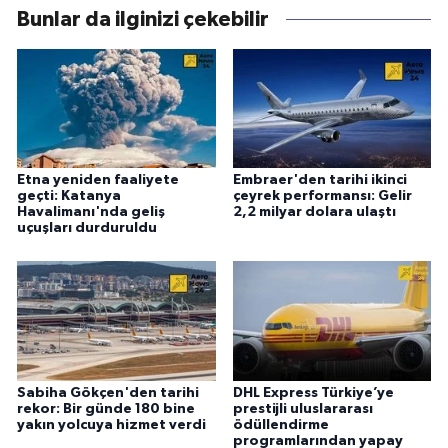
Bunlar da ilginizi çekebilir
Etna yeniden faaliyete
Embraer'den tarihi ikinci
geçti: Katanya
çeyrek performansı: Gelir
Havalimanı'nda geliş
2,2 milyar dolara ulaştı
uçuşları durduruldu
Sabiha Gökçen'den tarihi
DHL Express Türkiye’ye
rekor: Bir günde 180 bine
prestijli uluslararası
yakın yolcuya hizmet verdi
ödüllendirme
programlarından yapay