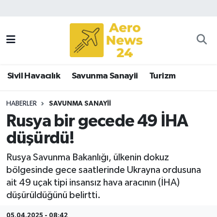
Sivil Havacılık
Savunma Sanayii
Sivil Havacılık
Savunma Sanayii
Turizm
Turizm
HABERLER
SAVUNMA SANAYII
Rusya bir gecede 49 İHA
düşürdü!
Rusya Savunma Bakanlığı, ülkenin dokuz
bölgesinde gece saatlerinde Ukrayna ordusuna
ait 49 uçak tipi insansız hava aracının (İHA)
düşürüldüğünü belirtti.
05.04.2025 - 08:42