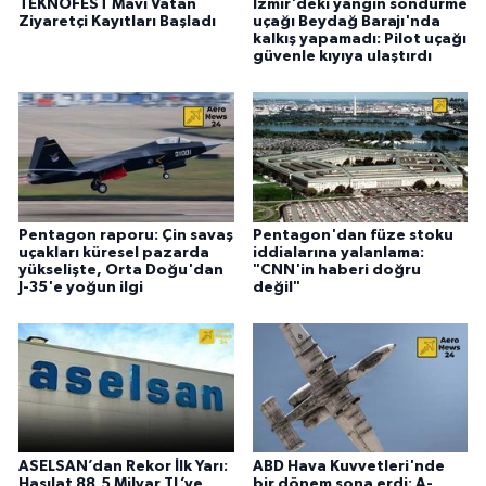
TEKNOFEST Mavi Vatan
İzmir'deki yangın söndürme
Ziyaretçi Kayıtları Başladı
uçağı Beydağ Barajı'nda
kalkış yapamadı: Pilot uçağı
güvenle kıyıya ulaştırdı
Pentagon raporu: Çin savaş
Pentagon'dan füze stoku
uçakları küresel pazarda
iddialarına yalanlama:
yükselişte, Orta Doğu'dan
"CNN'in haberi doğru
J-35'e yoğun ilgi
değil"
ASELSAN’dan Rekor İlk Yarı:
ABD Hava Kuvvetleri'nde
Hasılat 88,5 Milyar TL’ye,
bir dönem sona erdi: A-