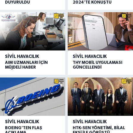
DUYURULDU
2024'TE KONUŞTU
SIVIL HAVACILIK
SIVIL HAVACILIK
AIM UZMANLARI İÇİN
THY MOBİL UYGULAMASI
MÜJDELİ HABER
GÜNCELLENDİ
SIVIL HAVACILIK
SIVIL HAVACILIK
BOEING'TEN FLAŞ
HTK-SEN YÖNETİMİ, BİLAL
AÇIKLAMA
EKŞİ İLE GÖRÜŞTÜ