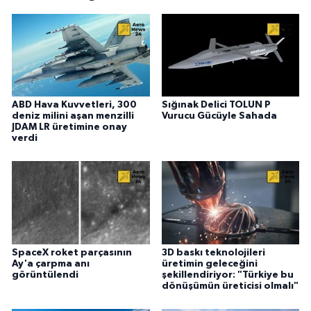
ABD Hava Kuvvetleri, 300
Sığınak Delici TOLUN P
deniz milini aşan menzilli
Vurucu Gücüyle Sahada
JDAM LR üretimine onay
verdi
SpaceX roket parçasının
3D baskı teknolojileri
Ay'a çarpma anı
üretimin geleceğini
görüntülendi
şekillendiriyor: "Türkiye bu
dönüşümün üreticisi olmalı"