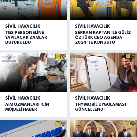
SIVIL HAVACILIK
SIVIL HAVACILIK
TGS PERSONELİNE
SERKAN KAPTAN İLE GÜLİZ
YAPILACAK ZAMLAR
ÖZTÜRK CEO AGENDA
DUYURULDU
2024'TE KONUŞTU
SIVIL HAVACILIK
SIVIL HAVACILIK
AIM UZMANLARI İÇİN
THY MOBİL UYGULAMASI
MÜJDELİ HABER
GÜNCELLENDİ