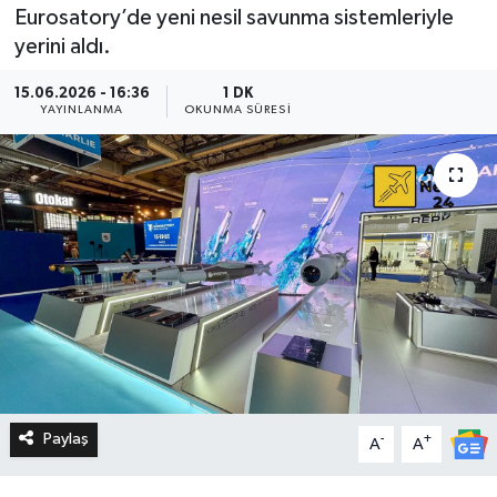
Eurosatory’de yeni nesil savunma sistemleriyle
yerini aldı.
15.06.2026 - 16:36
1 DK
YAYINLANMA
OKUNMA SÜRESI
Paylaş
-
+
A
A