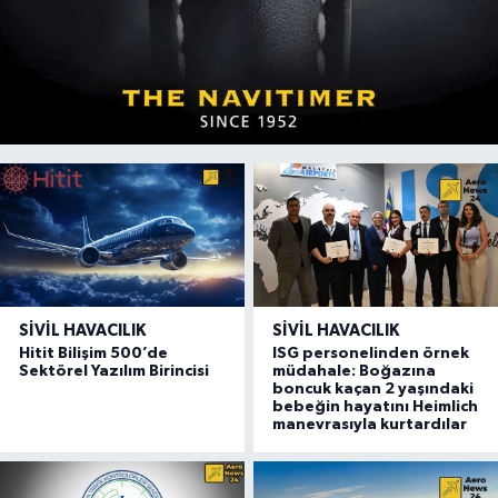
SIVIL HAVACILIK
SIVIL HAVACILIK
Hitit Bilişim 500’de
ISG personelinden örnek
Sektörel Yazılım Birincisi
müdahale: Boğazına
boncuk kaçan 2 yaşındaki
bebeğin hayatını Heimlich
manevrasıyla kurtardılar