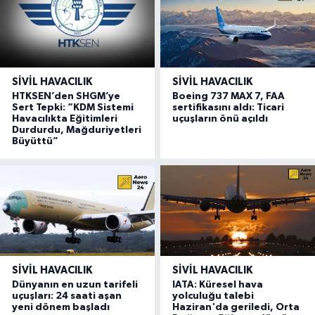
SIVIL HAVACILIK
SIVIL HAVACILIK
HTKSEN’den SHGM’ye
Boeing 737 MAX 7, FAA
Sert Tepki: “KDM Sistemi
sertifikasını aldı: Ticari
Havacılıkta Eğitimleri
uçuşların önü açıldı
Durdurdu, Mağduriyetleri
Büyüttü”
SIVIL HAVACILIK
SIVIL HAVACILIK
Dünyanın en uzun tarifeli
IATA: Küresel hava
uçuşları: 24 saati aşan
yolculuğu talebi
yeni dönem başladı
Haziran'da geriledi, Orta