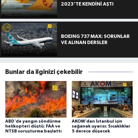
2023'TE KENDİNİ AŞTI
BOEING 737 MAX: SORUNLAR
VE ALINAN DERSLER
Bunlar da ilginizi çekebilir
ABD'de yangın söndürme
AKOM'dan İstanbul için
helikopteri düştü: FAA ve
sağanak uyarısı: Sıcaklıklar
NTSB soruşturma başlattı
5 derece düşecek