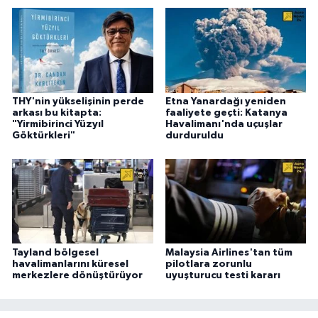
THY'nin yükselişinin perde
Etna Yanardağı yeniden
arkası bu kitapta:
faaliyete geçti: Katanya
"Yirmibirinci Yüzyıl
Havalimanı'nda uçuşlar
Göktürkleri"
durduruldu
Tayland bölgesel
Malaysia Airlines'tan tüm
havalimanlarını küresel
pilotlara zorunlu
merkezlere dönüştürüyor
uyuşturucu testi kararı