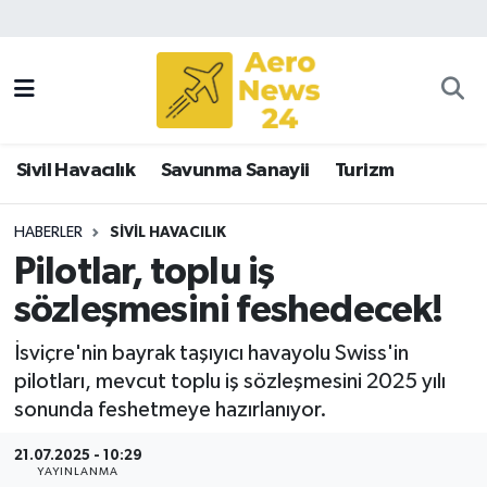
Sivil Havacılık
Savunma Sanayii
Sivil Havacılık
Savunma Sanayii
Turizm
Turizm
HABERLER
SIVIL HAVACILIK
Pilotlar, toplu iş
sözleşmesini feshedecek!
İsviçre'nin bayrak taşıyıcı havayolu Swiss'in
pilotları, mevcut toplu iş sözleşmesini 2025 yılı
sonunda feshetmeye hazırlanıyor.
21.07.2025 - 10:29
YAYINLANMA