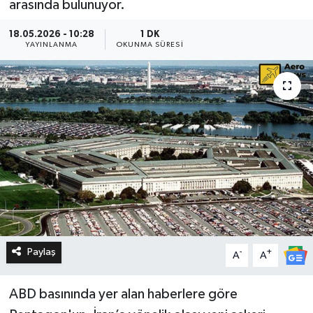
arasında bulunuyor.
18.05.2026 - 10:28
1 DK
YAYINLANMA
OKUNMA SÜRESI
Paylaş
-
+
A
A
ABD basınında yer alan haberlere göre