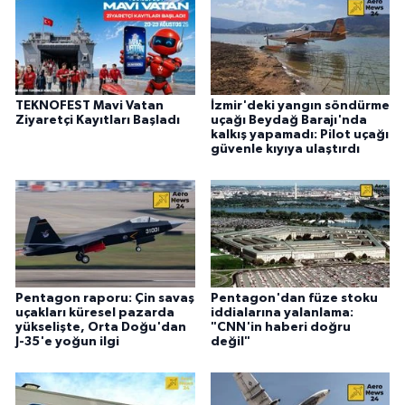
TEKNOFEST Mavi Vatan
İzmir'deki yangın söndürme
Ziyaretçi Kayıtları Başladı
uçağı Beydağ Barajı'nda
kalkış yapamadı: Pilot uçağı
güvenle kıyıya ulaştırdı
Pentagon raporu: Çin savaş
Pentagon'dan füze stoku
uçakları küresel pazarda
iddialarına yalanlama:
yükselişte, Orta Doğu'dan
"CNN'in haberi doğru
J-35'e yoğun ilgi
değil"