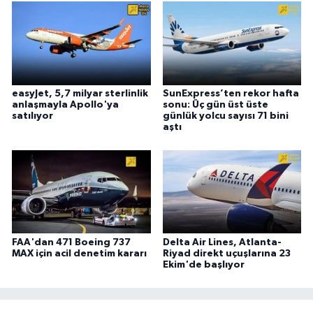
easyJet, 5,7 milyar sterlinlik
SunExpress’ten rekor hafta
anlaşmayla Apollo'ya
sonu: Üç gün üst üste
satılıyor
günlük yolcu sayısı 71 bini
aştı
FAA'dan 471 Boeing 737
Delta Air Lines, Atlanta-
MAX için acil denetim kararı
Riyad direkt uçuşlarına 23
Ekim'de başlıyor