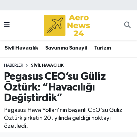
Sivil Havacılık
Savunma Sanayii
Sivil Havacılık
Savunma Sanayii
Turizm
Turizm
HABERLER
SIVIL HAVACILIK
Pegasus CEO’su Güliz
Öztürk: “Havacılığı
Değiştirdik”
Pegasus Hava Yolları'nın başarılı CEO'su Güliz
Öztürk şirketin 20. yılında geldiği noktayı
özetledi.