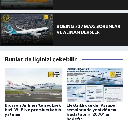
BOEING 737 MAX: SORUNLAR
VE ALINAN DERSLER
Bunlar da ilginizi çekebilir
Brussels Airlines'tan yüksek
Elektrikli uçaklar Avrupa
hızlı Wi-Fi ve premium kabin
semalarında yeni dönemi
yatırımı
başlatabilir: 2030'lar
hedefte