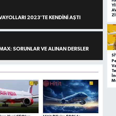
H
Y
A
Z
AYOLLARI 2023'TE KENDİNİ AŞTI
MAX: SORUNLAR VE ALINAN DERSLER
SI
Pe
Va
Te
İ
M