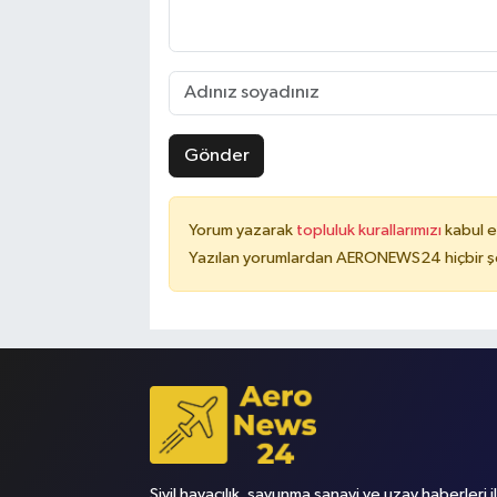
Gönder
Yorum yazarak
topluluk kurallarımızı
kabul e
Yazılan yorumlardan AERONEWS24 hiçbir şe
Sivil havacılık, savunma sanayi ve uzay haberleri i