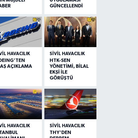
ABER
GÜNCELLENDİ
VIL HAVACILIK
SIVIL HAVACILIK
OEING'TEN
HTK-SEN
LAŞ AÇIKLAMA
YÖNETİMİ, BİLAL
EKŞİ İLE
GÖRÜŞTÜ
VIL HAVACILIK
SIVIL HAVACILIK
STANBUL
THY'DEN