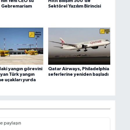
a’nın Yeni CEO’su
Hitit Bilişim 500’de
 Gebremariam
Sektörel Yazılım Birincisi
aki yangın görevini
Qatar Airways, Philadelphia
yan Türk yangın
seferlerine yeniden başladı
e uçakları yurda