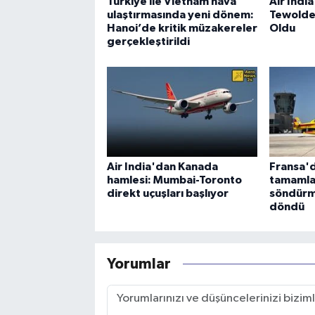
Türkiye ile Vietnam hava
Air Indi
ulaştırmasında yeni dönem:
Tewolde
Hanoi’de kritik müzakereler
Oldu
gerçekleştirildi
Air India'dan Kanada
Fransa'd
hamlesi: Mumbai-Toronto
tamamla
direkt uçuşları başlıyor
söndürm
döndü
Yorumlar