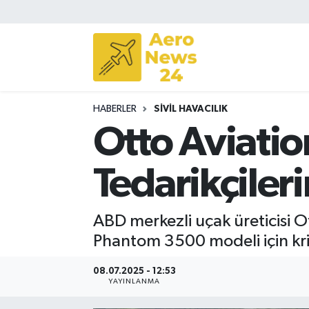
Sivil Havacılık
Savunma Sanayii
HABERLER
SIVIL HAVACILIK
Turizm
Otto Aviatio
Tedarikçileri
ABD merkezli uçak üreticisi Ot
Phantom 3500 modeli için krit
08.07.2025 - 12:53
YAYINLANMA