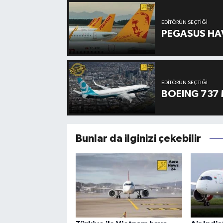
EDITÖRÜN SEÇTIĞI
PEGASUS HAV
EDITÖRÜN SEÇTIĞI
BOEING 737 
Bunlar da ilginizi çekebilir