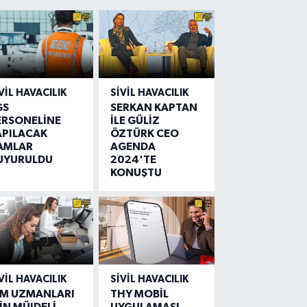
VIL HAVACILIK
SIVIL HAVACILIK
GS
SERKAN KAPTAN
ERSONELİNE
İLE GÜLİZ
APILACAK
ÖZTÜRK CEO
AMLAR
AGENDA
UYURULDU
2024'TE
KONUŞTU
VIL HAVACILIK
SIVIL HAVACILIK
IM UZMANLARI
THY MOBİL
İN MÜJDELİ
UYGULAMASI