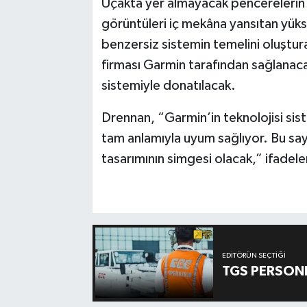
Uçakta yer almayacak pencerelerin y
görüntüleri iç mekâna yansıtan yükse
benzersiz sistemin temelini oluştura
firması Garmin tarafından sağlana
sistemiyle donatılacak.
Drennan, “Garmin’in teknolojisi si
tam anlamıyla uyum sağlıyor. Bu sa
tasarımının simgesi olacak,” ifadeleri
EDITÖRÜN SEÇTIĞI
TGS PERSON