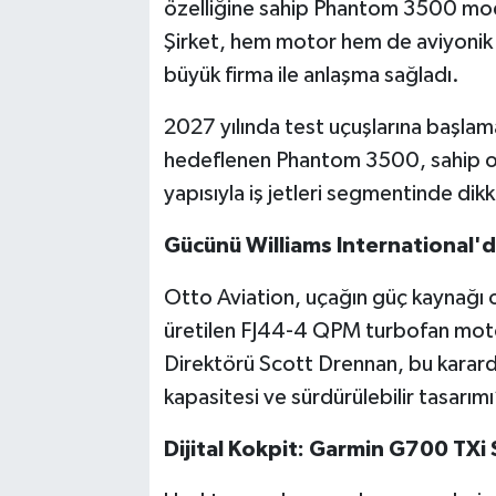
özelliğine sahip Phantom 3500 modeli
Şirket, hem motor hem de aviyonik 
büyük firma ile anlaşma sağladı.
2027 yılında test uçuşlarına başla
hedeflenen Phantom 3500, sahip old
yapısıyla iş jetleri segmentinde dikk
Gücünü Williams International'
Otto Aviation, uçağın güç kaynağı o
üretilen FJ44-4 QPM turbofan moto
Direktörü Scott Drennan, bu kararda
kapasitesi ve sürdürülebilir tasarımı”
Dijital Kokpit: Garmin G700 TXi 