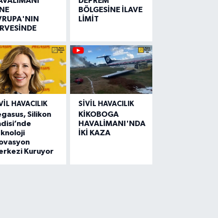
AVALİMANI
DEPREM
İNE
BÖLGESİNE İLAVE
VRUPA'NIN
LİMİT
İRVESİNDE
VIL HAVACILIK
SIVIL HAVACILIK
gasus, Silikon
KİKOBOGA
disi’nde
HAVALİMANI'NDA
knoloji
İKİ KAZA
novasyon
erkezi Kuruyor