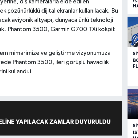
erine, dış kameralarla elde edilen
H
k çözünürlüklü dijital ekranlar kullanılacak. Bu
cak aviyonik altyapı, dünyaca ünlü teknoloji
cak. Phantom 3500, Garmin G700 TXi kokpit
stem mimarimize ve geliştirme vizyonumuza
SI
B
yede Phantom 3500, ileri görüşlü havacılık
F
ni kullandı.i
ELİNE YAPILACAK ZAMLAR DUYURULDU
SI
İ