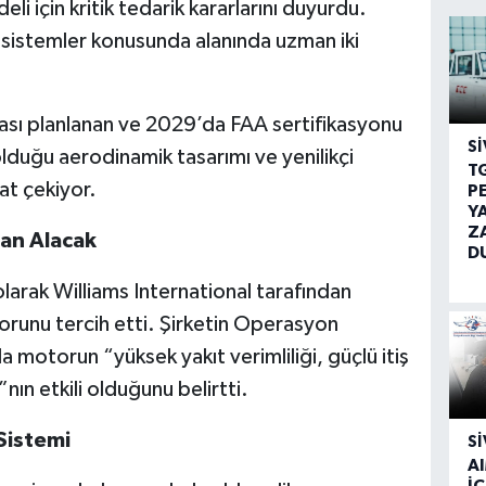
 için kritik tedarik kararlarını duyurdu.
sistemler konusunda alanında uzman iki
ması planlanan ve 2029’da FAA sertifikasyonu
SI
uğu aerodinamik tasarımı ve yenilikçi
T
at çekiyor.
P
Y
Z
dan Alacak
D
larak Williams International tarafından
runu tercih etti. Şirketin Operasyon
 motorun “yüksek yakıt verimliliği, güçlü itiş
nın etkili olduğunu belirtti.
Sistemi
SI
A
İÇ