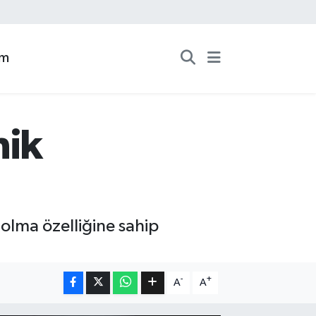
zm
nik
 olma özelliğine sahip
-
+
A
A