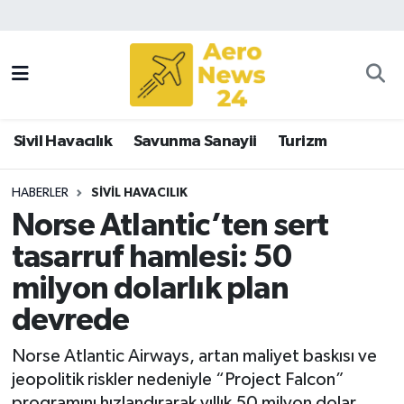
Sivil Havacılık
Savunma Sanayii
Sivil Havacılık
Savunma Sanayii
Turizm
Turizm
HABERLER
SIVIL HAVACILIK
Norse Atlantic’ten sert
tasarruf hamlesi: 50
milyon dolarlık plan
devrede
Norse Atlantic Airways, artan maliyet baskısı ve
jeopolitik riskler nedeniyle “Project Falcon”
programını hızlandırarak yıllık 50 milyon dolar