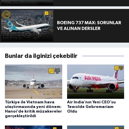
BOEING 737 MAX: SORUNLAR
VE ALINAN DERSLER
Bunlar da ilginizi çekebilir
Türkiye ile Vietnam hava
Air India’nın Yeni CEO’su
ulaştırmasında yeni dönem:
Tewolde Gebremariam
Hanoi’de kritik müzakereler
Oldu
gerçekleştirildi