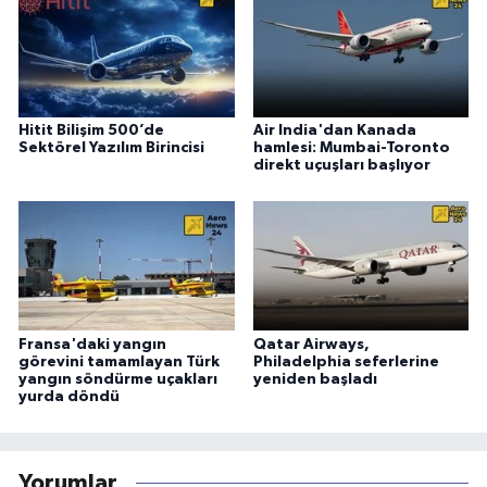
Hitit Bilişim 500’de
Air India'dan Kanada
Sektörel Yazılım Birincisi
hamlesi: Mumbai-Toronto
direkt uçuşları başlıyor
Fransa'daki yangın
Qatar Airways,
görevini tamamlayan Türk
Philadelphia seferlerine
yangın söndürme uçakları
yeniden başladı
yurda döndü
Yorumlar