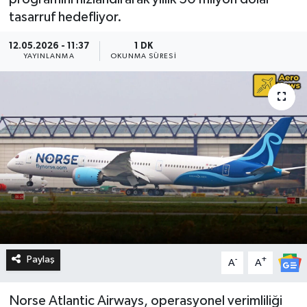
tasarruf hedefliyor.
12.05.2026 - 11:37
1 DK
YAYINLANMA
OKUNMA SÜRESI
Paylaş
-
+
A
A
Norse Atlantic Airways, operasyonel verimliliği