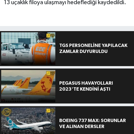
13 uçaklık filoya ulaşmayı hedeflediği kaydedildi.
TGS PERSONELİNE YAPILACAK
ZAMLAR DUYURULDU
PEGASUS HAVAYOLLARI
2023'TE KENDİNİ AŞTI
BOEING 737 MAX: SORUNLAR
VE ALINAN DERSLER