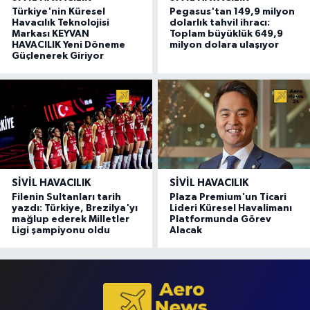
Türkiye'nin Küresel
Pegasus'tan 149,9 milyon
Havacılık Teknolojisi
dolarlık tahvil ihracı:
Markası KEYVAN
Toplam büyüklük 649,9
HAVACILIK Yeni Döneme
milyon dolara ulaşıyor
Güçlenerek Giriyor
SIVIL HAVACILIK
SIVIL HAVACILIK
Filenin Sultanları tarih
Plaza Premium'un Ticari
yazdı: Türkiye, Brezilya'yı
Lideri Küresel Havalimanı
mağlup ederek Milletler
Platformunda Görev
Ligi şampiyonu oldu
Alacak