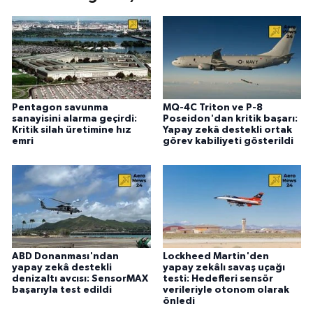
Pentagon savunma
MQ-4C Triton ve P-8
sanayisini alarma geçirdi:
Poseidon'dan kritik başarı:
Kritik silah üretimine hız
Yapay zekâ destekli ortak
emri
görev kabiliyeti gösterildi
ABD Donanması'ndan
Lockheed Martin'den
yapay zekâ destekli
yapay zekâlı savaş uçağı
denizaltı avcısı: SensorMAX
testi: Hedefleri sensör
başarıyla test edildi
verileriyle otonom olarak
önledi