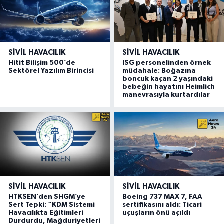
SIVIL HAVACILIK
SIVIL HAVACILIK
Hitit Bilişim 500’de
ISG personelinden örnek
Sektörel Yazılım Birincisi
müdahale: Boğazına
boncuk kaçan 2 yaşındaki
bebeğin hayatını Heimlich
manevrasıyla kurtardılar
SIVIL HAVACILIK
SIVIL HAVACILIK
HTKSEN’den SHGM’ye
Boeing 737 MAX 7, FAA
Sert Tepki: “KDM Sistemi
sertifikasını aldı: Ticari
Havacılıkta Eğitimleri
uçuşların önü açıldı
Durdurdu, Mağduriyetleri