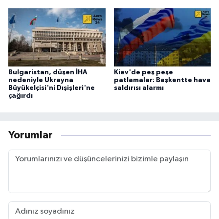
Bulgaristan, düşen İHA
Kiev'de peş peşe
nedeniyle Ukrayna
patlamalar: Başkentte hava
Büyükelçisi'ni Dışişleri'ne
saldırısı alarmı
çağırdı
Yorumlar