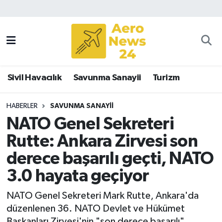
Sivil Havacılık
Savunma Sanayii
Sivil Havacılık
Savunma Sanayii
Turizm
Turizm
HABERLER
SAVUNMA SANAYII
NATO Genel Sekreteri
Rutte: Ankara Zirvesi son
derece başarılı geçti, NATO
3.0 hayata geçiyor
NATO Genel Sekreteri Mark Rutte, Ankara'da
düzenlenen 36. NATO Devlet ve Hükümet
Başkanları Zirvesi'nin "son derece başarılı"