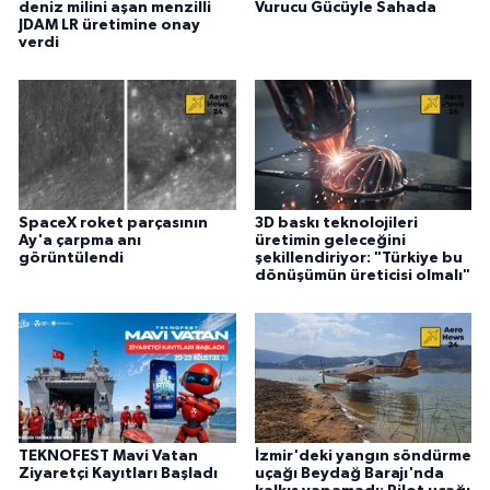
deniz milini aşan menzilli
Vurucu Gücüyle Sahada
JDAM LR üretimine onay
verdi
SpaceX roket parçasının
3D baskı teknolojileri
Ay'a çarpma anı
üretimin geleceğini
görüntülendi
şekillendiriyor: "Türkiye bu
dönüşümün üreticisi olmalı"
TEKNOFEST Mavi Vatan
İzmir'deki yangın söndürme
Ziyaretçi Kayıtları Başladı
uçağı Beydağ Barajı'nda