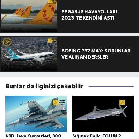
PEGASUS HAVAYOLLARI
2023'TE KENDİNİ AŞTI
BOEING 737 MAX: SORUNLAR
VE ALINAN DERSLER
Bunlar da ilginizi çekebilir
ABD Hava Kuvvetleri, 300
Sığınak Delici TOLUN P