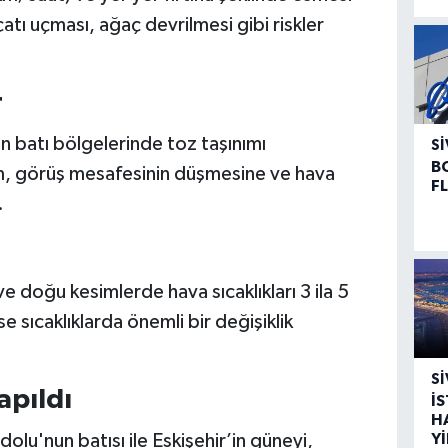
çatı uçması, ağaç devrilmesi gibi riskler
r
batı bölgelerinde toz taşınımı
SI
B
um, görüş mesafesinin düşmesine ve hava
F
.
e doğu kesimlerde hava sıcaklıkları 3 ila 5
 sıcaklıklarda önemli bir değişiklik
SI
apıldı
İ
H
u'nun batısı ile Eskişehir’in güneyi,
Y