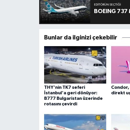
EDITÖRÜN SEÇTIĞI
BOEING 737 
Bunlar da ilginizi çekebilir
THY'nin TK7 seferi
Condor, 
İstanbul'a geri dönüyor:
direkt uç
B777 Bulgaristan üzerinde
rotasını çevirdi