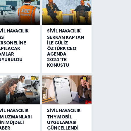
VIL HAVACILIK
SIVIL HAVACILIK
GS
SERKAN KAPTAN
ERSONELİNE
İLE GÜLİZ
APILACAK
ÖZTÜRK CEO
AMLAR
AGENDA
UYURULDU
2024'TE
KONUŞTU
VIL HAVACILIK
SIVIL HAVACILIK
IM UZMANLARI
THY MOBİL
İN MÜJDELİ
UYGULAMASI
ABER
GÜNCELLENDİ