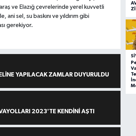
A
maraş ve Elazığ çevrelerinde yerel kuvvetli
Z
e, ani sel, su baskını ve yıldırım gibi
ası gerekiyor.
SI
Pe
Va
Te
ELİNE YAPILACAK ZAMLAR DUYURULDU
İ
M
AYOLLARI 2023'TE KENDİNİ AŞTI