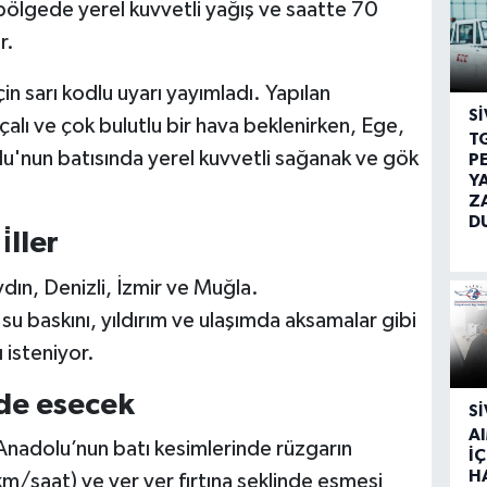
ölgede yerel kuvvetli yağış ve saatte 70
r.
in sarı kodlu uyarı yayımladı. Yapılan
SI
alı ve çok bulutlu bir hava beklenirken, Ege,
T
'nun batısında yerel kuvvetli sağanak ve gök
P
Y
Z
D
̇ller
dın, Denizli, İzmir ve Muğla.
 su baskını, yıldırım ve ulaşımda aksamalar gibi
 isteniyor.
nde esecek
SI
A
nadolu’nun batı kesimlerinde rüzgarın
İÇ
H
m/saat) ve yer yer fırtına şeklinde esmesi