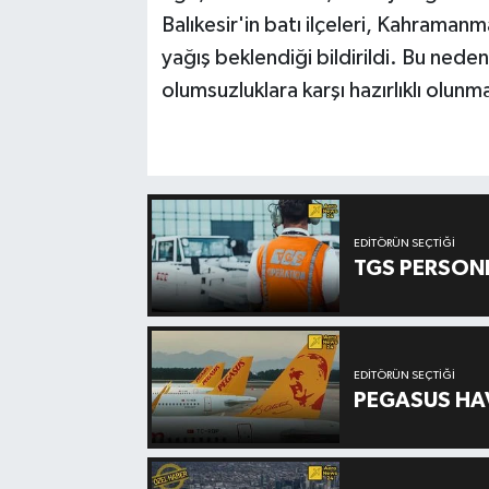
Balıkesir'in batı ilçeleri, Kahraman
yağış beklendiği bildirildi. Bu nedenl
olumsuzluklara karşı hazırlıklı olunm
EDITÖRÜN SEÇTIĞI
TGS PERSON
EDITÖRÜN SEÇTIĞI
PEGASUS HAV