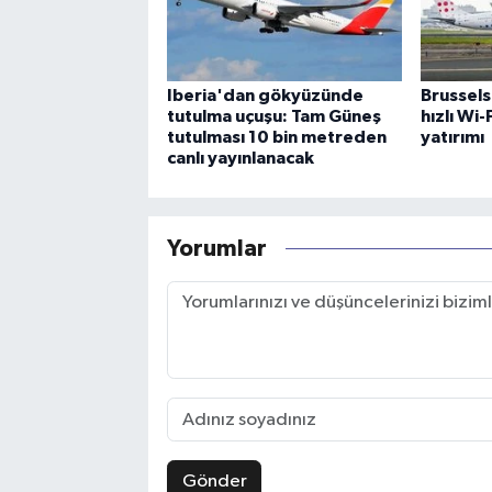
Iberia'dan gökyüzünde
Brussels
tutulma uçuşu: Tam Güneş
hızlı Wi
tutulması 10 bin metreden
yatırımı
canlı yayınlanacak
Yorumlar
Gönder