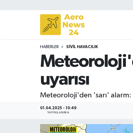
Sivil Havacılık
Savunma Sanayii
HABERLER
SIVIL HAVACILIK
Turizm
Meteoroloji'
uyarısı
Meteoroloji'den 'sarı' alarm: B
01.04.2025 - 10:49
YAYINLANMA