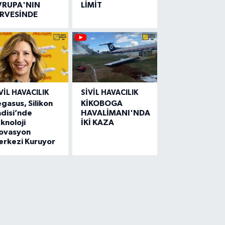
VRUPA'NIN
LİMİT
İRVESİNDE
VIL HAVACILIK
SIVIL HAVACILIK
gasus, Silikon
KİKOBOGA
disi’nde
HAVALİMANI'NDA
knoloji
İKİ KAZA
novasyon
erkezi Kuruyor