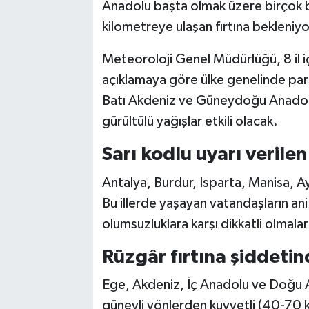
Anadolu başta olmak üzere birçok b
kilometreye ulaşan fırtına bekleniyo
Meteoroloji Genel Müdürlüğü, 8 il iç
açıklamaya göre ülke genelinde parç
Batı Akdeniz ve Güneydoğu Anadolu
gürültülü yağışlar etkili olacak.
Sarı kodlu uyarı verilen i
Antalya, Burdur, Isparta, Manisa, Ay
Bu illerde yaşayan vatandaşların ani
olumsuzluklara karşı dikkatli olmaları
Rüzgâr fırtına şiddeti
Ege, Akdeniz, İç Anadolu ve Doğu A
güneyli yönlerden kuvvetli (40-70 k