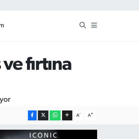
zm
ve fırtına
iyor
-
+
A
A