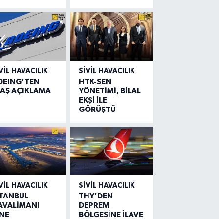
VIL HAVACILIK
SIVIL HAVACILIK
OEING'TEN
HTK-SEN
LAŞ AÇIKLAMA
YÖNETİMİ, BİLAL
EKŞİ İLE
GÖRÜŞTÜ
VIL HAVACILIK
SIVIL HAVACILIK
STANBUL
THY'DEN
AVALİMANI
DEPREM
İNE
BÖLGESİNE İLAVE