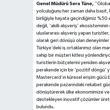
Genel Müdürü Sera Tüne,
”Global 
yolculuğunu her zaman daha basit, h
birliğiyle hayata geçirdiğimiz %50
değil, 'akıllı alışveriş' ekosistemi
uluslararası alışveriş yapan turistler
olarak geri dönüşü olan deneyimler 
Türkiye’deki iş ortaklarımız olan m
sahip bir müşteri kitlesi yönlendir
turistlerin bütçelerini yeniden alışv
perakende için bir 'pozitif döngü' y
Mastercard’ın küresel erişim gücü bi
perakende pazarındaki rekabet gücün
dönüştürerek ülke ekonomimize ve i
destekleyen inovatif çözümler üre
bulundu.