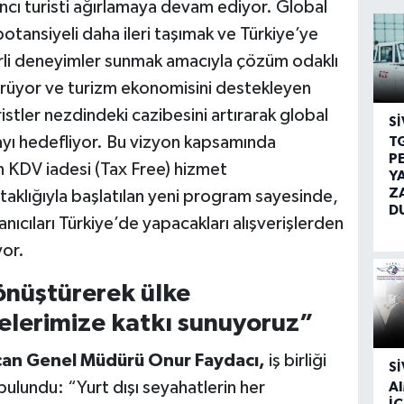
ancı turisti ağırlamaya devam ediyor. Global
potansiyeli daha ileri taşımak ve Türkiye’ye
rli deneyimler sunmak amacıyla çözüm odaklı
rdürüyor ve turizm ekonomisini destekleyen
istler nezdindeki cazibesini artırarak global
SI
yı hedefliyor. Bu vizyon kapsamında
T
P
 KDV iadesi (Tax Free) hizmet
Y
Z
taklığıyla başlatılan yeni program sayesinde,
D
nıcıları Türkiye’de yapacakları alışverişlerden
or.
dönüştürerek ülke
elerimize katkı sunuyoruz”
can Genel Müdürü Onur Faydacı,
iş birliği
SI
lundu: “Yurt dışı seyahatlerin her
A
İÇ