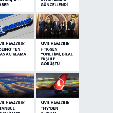
ABER
GÜNCELLENDİ
VIL HAVACILIK
SIVIL HAVACILIK
OEING'TEN
HTK-SEN
LAŞ AÇIKLAMA
YÖNETİMİ, BİLAL
EKŞİ İLE
GÖRÜŞTÜ
VIL HAVACILIK
SIVIL HAVACILIK
STANBUL
THY'DEN