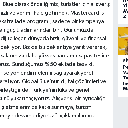
H
Blue olarak önceliğimiz, turistler için alışveriş
Y
A
ızlı ve verimli hale getirmek. Mastercard iş
Z
 ekstra iade programı, sadece bir kampanya
nin en güçlü adımlarından biri. Günümüzde
, dijitalleşen dünyada hızlı, güvenli ve finansal
bekliyor. Biz de bu beklentiye yanıt vererek,
arkalarımıza daha yüksek harcama kapasitesine
SI
iyoruz. Sunduğumuz %50 ek iade teşviki,
Pe
erişe yönlendirmelerini sağlayarak yerel
Va
Te
aratıyor. Global Blue’nun dijital çözümleri ve
İ
M
rleştiğinde, Türkiye’nin lüks ve genel
ü yukarı taşıyoruz. Alışverişi bir ayrıcalığa
şletmelerimize katkı sunmaya, turizmi
tmeye devam ediyoruz” açıklamalarında