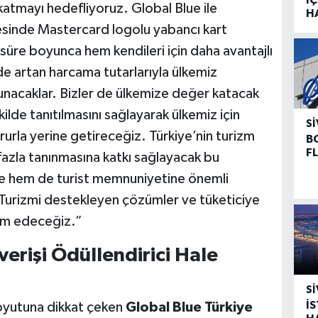
katmayı hedefliyoruz. Global Blue ile
H
ayesinde Mastercard logolu yabancı kart
i süre boyunca hem kendileri için daha avantajlı
 de artan harcama tutarlarıyla ülkemiz
unacaklar. Bizler de ülkemize değer katacak
lde tanıtılmasını sağlayarak ülkemiz için
SI
ururla yerine getireceğiz. Türkiye’nin turizm
B
F
 fazla tanınmasına katkı sağlayacak bu
e hem de turist memnuniyetine önemli
 Turizmi destekleyen çözümler ve tüketiciye
m edeceğiz.”
verişi Ödüllendirici Hale
SI
İ
 boyutuna dikkat çeken
Global Blue Türkiye