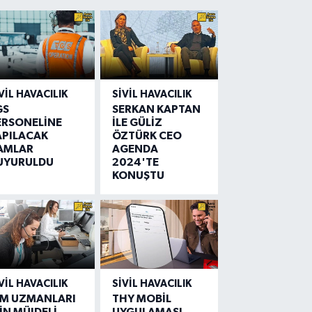
VIL HAVACILIK
SIVIL HAVACILIK
GS
SERKAN KAPTAN
ERSONELİNE
İLE GÜLİZ
APILACAK
ÖZTÜRK CEO
AMLAR
AGENDA
UYURULDU
2024'TE
KONUŞTU
VIL HAVACILIK
SIVIL HAVACILIK
IM UZMANLARI
THY MOBİL
İN MÜJDELİ
UYGULAMASI