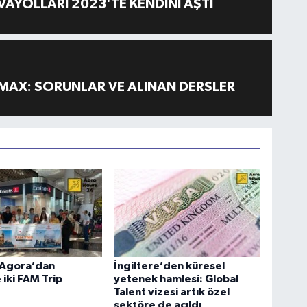
AYOLLARI 2023'TE KENDİNİ AŞTI
MAX: SORUNLAR VE ALINAN DERSLER
Agora’dan
İngiltere’den küresel
 iki FAM Trip
yetenek hamlesi: Global
Talent vizesi artık özel
sektöre de açıldı