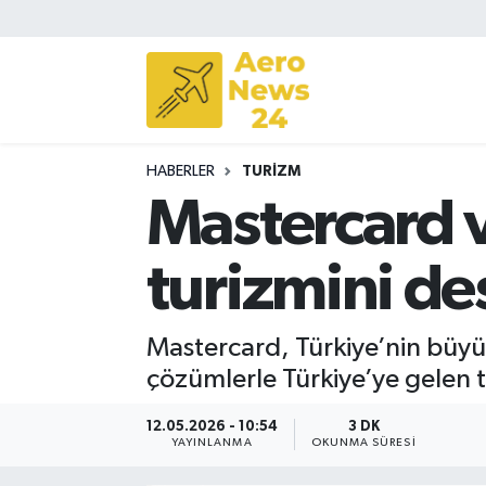
Sivil Havacılık
Savunma Sanayii
HABERLER
TURIZM
Turizm
Mastercard v
turizmini des
Mastercard, Türkiye’nin büyüy
çözümlerle Türkiye’ye gelen tu
12.05.2026 - 10:54
3 DK
YAYINLANMA
OKUNMA SÜRESI