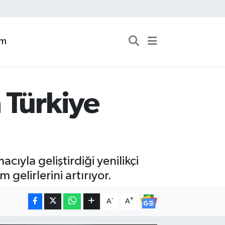
zm
 Türkiye
yla geliştirdiği yenilikçi
gelirlerini artırıyor.
-
+
A
A