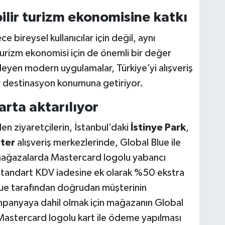
ilir turizm ekonomisine katkı
bireysel kullanıcılar için değil, aynı
turizm ekonomisi için de önemli bir değer
eyen modern uygulamalar, Türkiye’yi alışveriş
ir destinasyon konumuna getiriyor.
rta aktarılıyor
n ziyaretçilerin, İstanbul’daki
İstinye Park
,
ter
alışveriş merkezlerinde, Global Blue ile
 mağazalarda Mastercard logolu yabancı
e, standart KDV iadesine ek olarak %50 ekstra
Blue tarafından doğrudan müşterinin
ampanyaya dahil olmak için mağazanın Global
Mastercard logolu kart ile ödeme yapılması