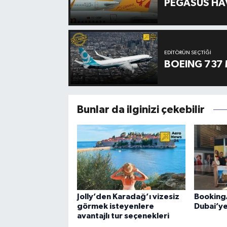
PEGASUS HAV
EDITÖRÜN SEÇTIĞI
BOEING 737 
Bunlar da ilginizi çekebilir
Jolly’den Karadağ’ı vizesiz
Booking
görmek isteyenlere
Dubai’ye
avantajlı tur seçenekleri