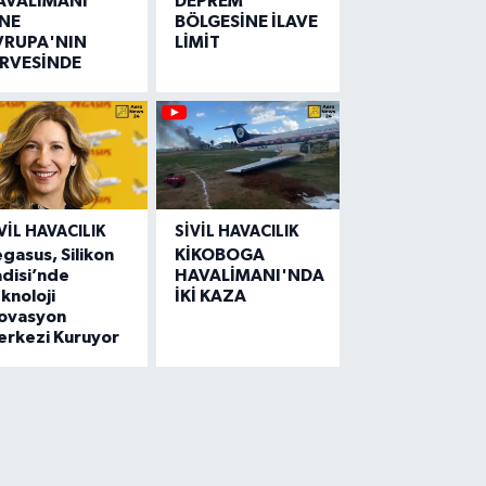
AVALİMANI
DEPREM
İNE
BÖLGESİNE İLAVE
VRUPA'NIN
LİMİT
İRVESİNDE
VIL HAVACILIK
SIVIL HAVACILIK
gasus, Silikon
KİKOBOGA
disi’nde
HAVALİMANI'NDA
knoloji
İKİ KAZA
novasyon
erkezi Kuruyor