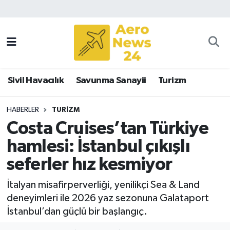
Sivil Havacılık
Savunma Sanayii
Sivil Havacılık
Savunma Sanayii
Turizm
Turizm
HABERLER
TURIZM
Costa Cruises’tan Türkiye
hamlesi: İstanbul çıkışlı
seferler hız kesmiyor
İtalyan misafirperverliği, yenilikçi Sea & Land
deneyimleri ile 2026 yaz sezonuna Galataport
İstanbul’dan güçlü bir başlangıç.