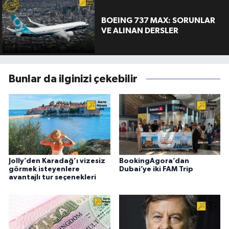
BOEING 737 MAX: SORUNLAR
VE ALINAN DERSLER
Bunlar da ilginizi çekebilir
Jolly’den Karadağ’ı vizesiz
BookingAgora’dan
görmek isteyenlere
Dubai’ye iki FAM Trip
avantajlı tur seçenekleri