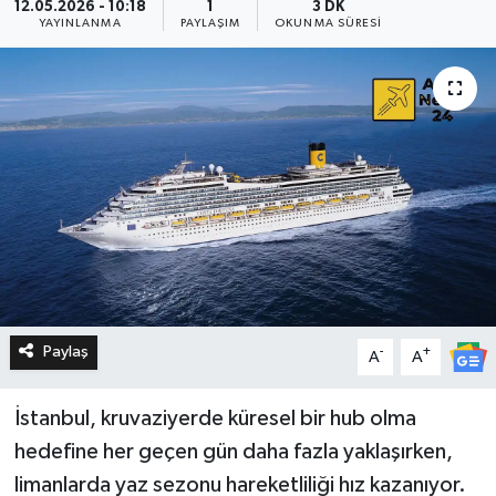
12.05.2026 - 10:18
1
3 DK
YAYINLANMA
PAYLAŞIM
OKUNMA SÜRESI
Paylaş
-
+
A
A
İstanbul, kruvaziyerde küresel bir hub olma
hedefine her geçen gün daha fazla yaklaşırken,
limanlarda yaz sezonu hareketliliği hız kazanıyor.