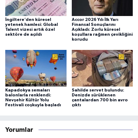
İngiltere’den küresel
Accor 2026 Yılı İlk Yarı
yetenek hamlesi: Global
Finansal Sonuçlarını
Talent vizesi artık özel
Açıkladı: Zorlu küresel
sektöre de açıldı
koşullara rağmen çevikliğini
korudu
Kapadokya semaları
Sahilde servet bulundu:
balonlarla renklendi:
Denizde sürüklenen
Nevşehir Kültür Yolu
çantalardan 700 bin avro
Festivali coşkuyla başladı
çıktı
Yorumlar