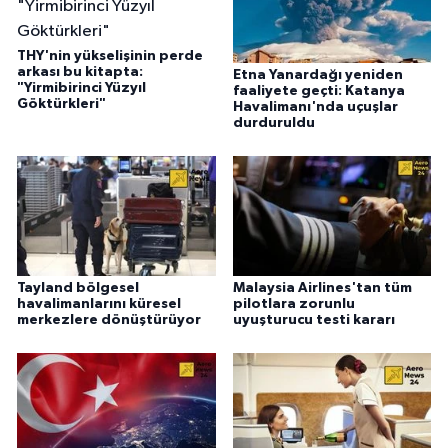
THY'nin yükselişinin perde
arkası bu kitapta:
Etna Yanardağı yeniden
"Yirmibirinci Yüzyıl
faaliyete geçti: Katanya
Göktürkleri"
Havalimanı'nda uçuşlar
durduruldu
Tayland bölgesel
Malaysia Airlines'tan tüm
havalimanlarını küresel
pilotlara zorunlu
merkezlere dönüştürüyor
uyuşturucu testi kararı