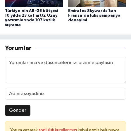
Türkiye'nin AR-GE bütçesi
Emirates Skywards'tan
10 yılda 23 kat arttı: Uzay
Fransa'da lüks şampanya
yatırımlarında 107 katlık
deneyimi
sıçrama
Yorumlar
Gönder
Yorum yazarak
topluluk kurallarımızı
kabul etmiş bulunuyor