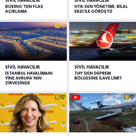
SIVIL HAVACILIK
SIVIL HAVACILIK
BOEING'TEN FLAŞ
HTK-SEN YÖNETİMİ, BİLAL
AÇIKLAMA
EKŞİ İLE GÖRÜŞTÜ
SIVIL HAVACILIK
SIVIL HAVACILIK
İSTANBUL HAVALİMANI
THY'DEN DEPREM
YİNE AVRUPA'NIN
BÖLGESİNE İLAVE LİMİT
ZİRVESİNDE