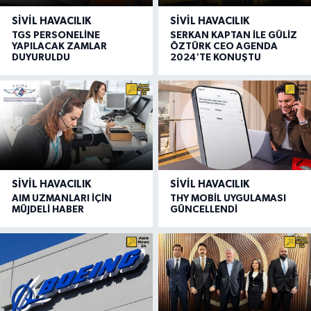
SIVIL HAVACILIK
SIVIL HAVACILIK
TGS PERSONELİNE
SERKAN KAPTAN İLE GÜLİZ
YAPILACAK ZAMLAR
ÖZTÜRK CEO AGENDA
DUYURULDU
2024'TE KONUŞTU
SIVIL HAVACILIK
SIVIL HAVACILIK
AIM UZMANLARI İÇİN
THY MOBİL UYGULAMASI
MÜJDELİ HABER
GÜNCELLENDİ