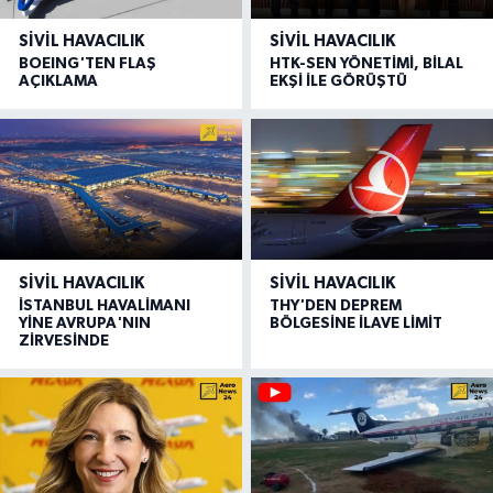
SIVIL HAVACILIK
SIVIL HAVACILIK
BOEING'TEN FLAŞ
HTK-SEN YÖNETİMİ, BİLAL
AÇIKLAMA
EKŞİ İLE GÖRÜŞTÜ
SIVIL HAVACILIK
SIVIL HAVACILIK
İSTANBUL HAVALİMANI
THY'DEN DEPREM
YİNE AVRUPA'NIN
BÖLGESİNE İLAVE LİMİT
ZİRVESİNDE