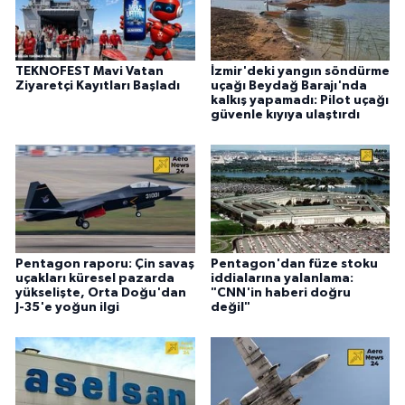
TEKNOFEST Mavi Vatan
İzmir'deki yangın söndürme
Ziyaretçi Kayıtları Başladı
uçağı Beydağ Barajı'nda
kalkış yapamadı: Pilot uçağı
güvenle kıyıya ulaştırdı
Pentagon raporu: Çin savaş
Pentagon'dan füze stoku
uçakları küresel pazarda
iddialarına yalanlama:
yükselişte, Orta Doğu'dan
"CNN'in haberi doğru
J-35'e yoğun ilgi
değil"