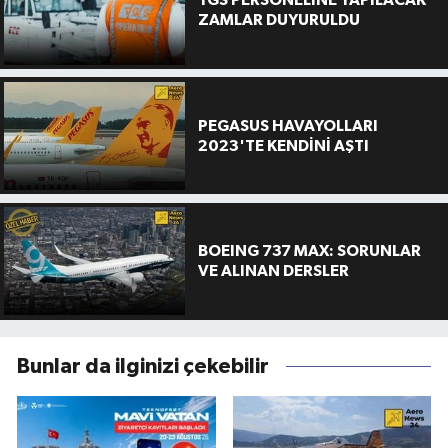
TGS PERSONELİNE YAPILACAK
ZAMLAR DUYURULDU
PEGASUS HAVAYOLLARI
2023'TE KENDİNİ AŞTI
BOEING 737 MAX: SORUNLAR
VE ALINAN DERSLER
Bunlar da ilginizi çekebilir