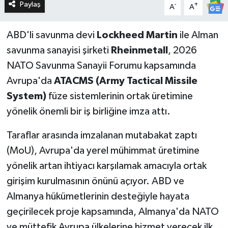
Paylaş
-
+
A
A
ABD'li savunma devi
Lockheed Martin
ile Alman
savunma sanayisi şirketi
Rheinmetall
, 2026
NATO Savunma Sanayii Forumu kapsamında
Avrupa'da
ATACMS (Army Tactical Missile
System)
füze sistemlerinin ortak üretimine
yönelik önemli bir iş birliğine imza attı.
Taraflar arasında imzalanan mutabakat zaptı
(MoU), Avrupa'da yerel mühimmat üretimine
yönelik artan ihtiyacı karşılamak amacıyla ortak
girişim kurulmasının önünü açıyor. ABD ve
Almanya hükümetlerinin desteğiyle hayata
geçirilecek proje kapsamında, Almanya'da NATO
ve müttefik Avrupa ülkelerine hizmet verecek ilk