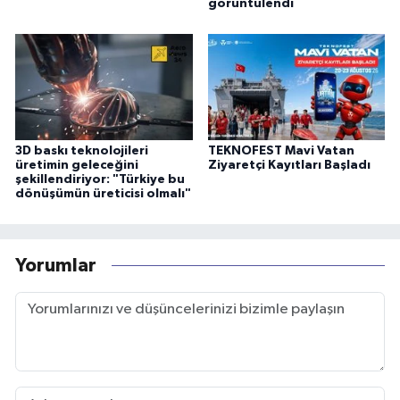
görüntülendi
3D baskı teknolojileri
TEKNOFEST Mavi Vatan
üretimin geleceğini
Ziyaretçi Kayıtları Başladı
şekillendiriyor: "Türkiye bu
dönüşümün üreticisi olmalı"
Yorumlar