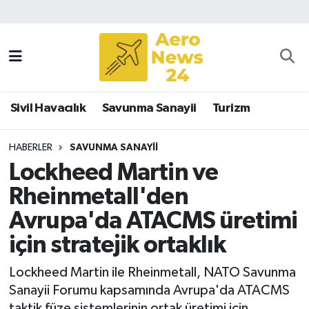
Sivil Havacılık
Savunma Sanayii
Sivil Havacılık
Savunma Sanayii
Turizm
Turizm
HABERLER
SAVUNMA SANAYII
Lockheed Martin ve
Rheinmetall'den
Avrupa'da ATACMS üretimi
için stratejik ortaklık
Lockheed Martin ile Rheinmetall, NATO Savunma
Sanayii Forumu kapsamında Avrupa'da ATACMS
taktik füze sistemlerinin ortak üretimi için