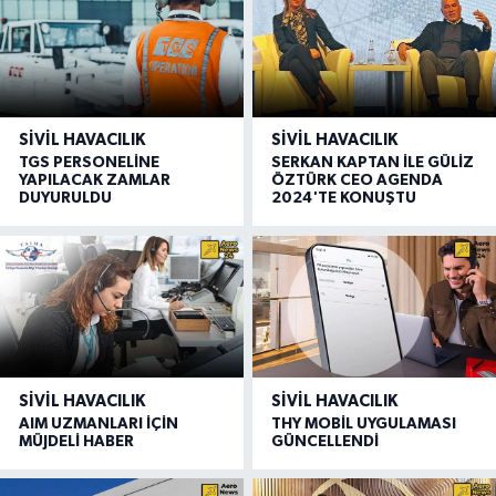
SIVIL HAVACILIK
SIVIL HAVACILIK
TGS PERSONELİNE
SERKAN KAPTAN İLE GÜLİZ
YAPILACAK ZAMLAR
ÖZTÜRK CEO AGENDA
DUYURULDU
2024'TE KONUŞTU
SIVIL HAVACILIK
SIVIL HAVACILIK
AIM UZMANLARI İÇİN
THY MOBİL UYGULAMASI
MÜJDELİ HABER
GÜNCELLENDİ