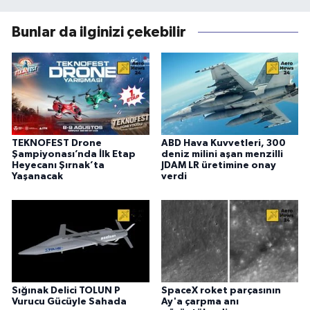
Bunlar da ilginizi çekebilir
TEKNOFEST Drone
ABD Hava Kuvvetleri, 300
Şampiyonası’nda İlk Etap
deniz milini aşan menzilli
Heyecanı Şırnak’ta
JDAM LR üretimine onay
Yaşanacak
verdi
Sığınak Delici TOLUN P
SpaceX roket parçasının
Vurucu Gücüyle Sahada
Ay'a çarpma anı