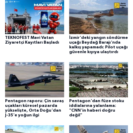
TEKNOFEST Mavi Vatan
İzmir'deki yangın söndürme
Ziyaretçi Kayıtları Başladı
uçağı Beydağ Barajı'nda
kalkış yapamadı: Pilot uçağı
güvenle kıyıya ulaştırdı
Pentagon raporu: Çin savaş
Pentagon'dan füze stoku
uçakları küresel pazarda
iddialarına yalanlama:
yükselişte, Orta Doğu'dan
"CNN'in haberi doğru
J-35'e yoğun ilgi
değil"