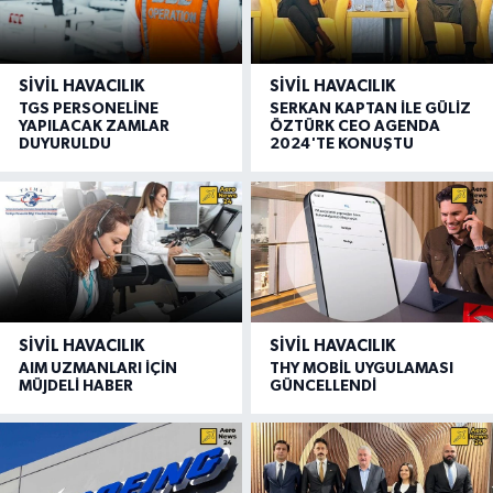
SIVIL HAVACILIK
SIVIL HAVACILIK
TGS PERSONELİNE
SERKAN KAPTAN İLE GÜLİZ
YAPILACAK ZAMLAR
ÖZTÜRK CEO AGENDA
DUYURULDU
2024'TE KONUŞTU
SIVIL HAVACILIK
SIVIL HAVACILIK
AIM UZMANLARI İÇİN
THY MOBİL UYGULAMASI
MÜJDELİ HABER
GÜNCELLENDİ