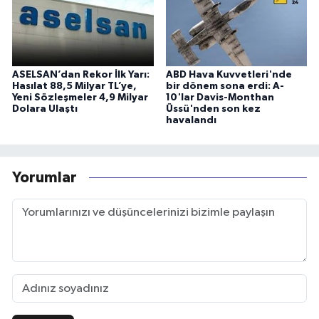
ASELSAN’dan Rekor İlk Yarı:
ABD Hava Kuvvetleri'nde
Hasılat 88,5 Milyar TL’ye,
bir dönem sona erdi: A-
Yeni Sözleşmeler 4,9 Milyar
10'lar Davis-Monthan
Dolara Ulaştı
Üssü'nden son kez
havalandı
Yorumlar