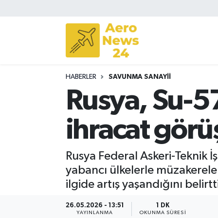
Sivil Havacılık
Savunma Sanayii
HABERLER
SAVUNMA SANAYII
Turizm
Rusya, Su-57
ihracat görü
Rusya Federal Askeri-Teknik İş
yabancı ülkelerle müzakereler
ilgide artış yaşandığını belirtt
26.05.2026 - 13:51
1 DK
YAYINLANMA
OKUNMA SÜRESI