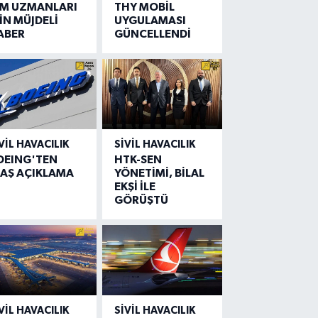
IM UZMANLARI
THY MOBİL
İN MÜJDELİ
UYGULAMASI
ABER
GÜNCELLENDİ
VIL HAVACILIK
SIVIL HAVACILIK
OEING'TEN
HTK-SEN
LAŞ AÇIKLAMA
YÖNETİMİ, BİLAL
EKŞİ İLE
GÖRÜŞTÜ
VIL HAVACILIK
SIVIL HAVACILIK