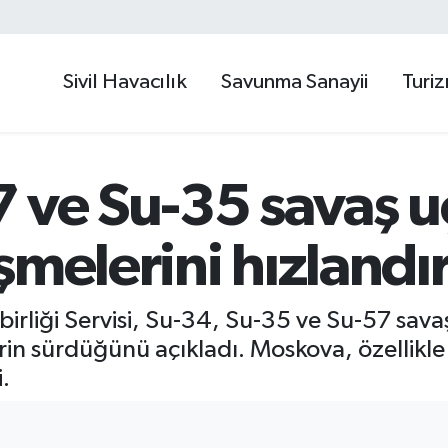
Sivil Havacılık
Savunma Sanayii
Turi
 ve Su-35 savaş uç
şmelerini hızlandı
birliği Servisi, Su-34, Su-35 ve Su-57 savaş
in sürdüğünü açıkladı. Moskova, özellikle 
i.