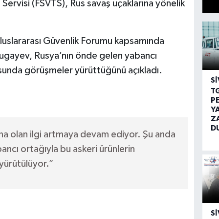
i Servisi (FSVTS), Rus savaş uçaklarına yönelik
uslararası Güvenlik Forumu kapsamında
ugayev, Rusya’nın önde gelen yabancı
usunda görüşmeler yürüttüğünü açıkladı.
SI
T
P
Y
Z
D
na olan ilgi artmaya devam ediyor. Şu anda
ancı ortağıyla bu askeri ürünlerin
yürütülüyor.”
SI