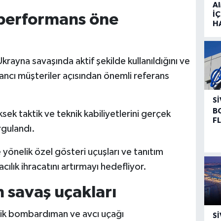
A
İÇ
 performans öne
H
Ukrayna savaşında aktif şekilde kullanıldığını ve
ncı müşteriler açısından önemli referans
SI
B
ek taktik ve teknik kabiliyetlerini gerçek
F
rgulandı.
yönelik özel gösteri uçuşları ve tanıtım
cılık ihracatını artırmayı hedefliyor.
 savaş uçakları
tik bombardıman ve avcı uçağı
SI