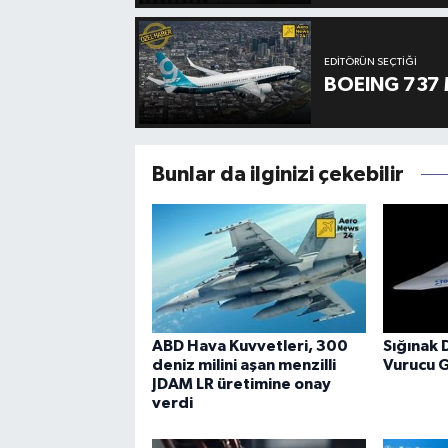
EDITÖRÜN SEÇTIĞI
BOEING 737 
Bunlar da ilginizi çekebilir
ABD Hava Kuvvetleri, 300
Sığınak 
deniz milini aşan menzilli
Vurucu 
JDAM LR üretimine onay
verdi