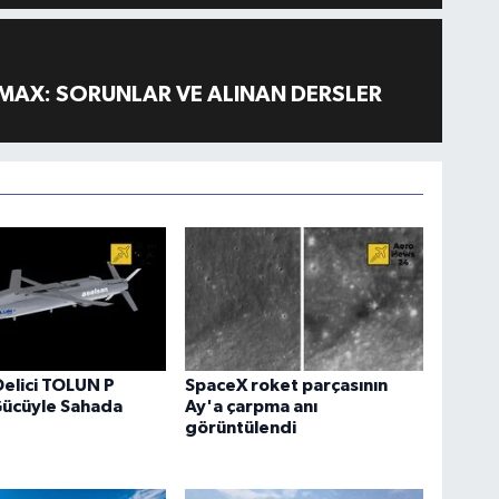
MAX: SORUNLAR VE ALINAN DERSLER
Delici TOLUN P
SpaceX roket parçasının
Gücüyle Sahada
Ay'a çarpma anı
görüntülendi