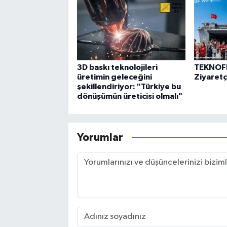
3D baskı teknolojileri
TEKNOFE
üretimin geleceğini
Ziyaretçi
şekillendiriyor: "Türkiye bu
dönüşümün üreticisi olmalı"
Yorumlar