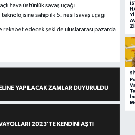
İ
çlı hava üstünlük savaş uçağı
H
teknolojisine sahip ilk 5. nesil savaş uçağı
Y
A
Z
iyle rekabet edecek şekilde uluslararası pazarda
SI
Pe
Va
ELİNE YAPILACAK ZAMLAR DUYURULDU
Te
İ
M
AYOLLARI 2023'TE KENDİNİ AŞTI