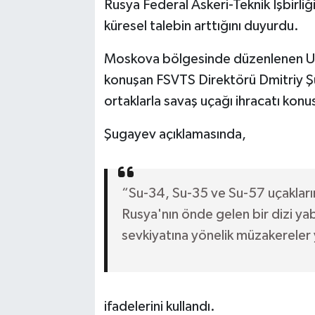
Rusya Federal Askeri-Teknik İşbirliğ
küresel talebin arttığını duyurdu.
Moskova bölgesinde düzenlenen Ul
konuşan FSVTS Direktörü Dmitriy Ş
ortaklarla savaş uçağı ihracatı kon
Şugayev açıklamasında,
“Su-34, Su-35 ve Su-57 uçakları
Rusya'nın önde gelen bir dizi yab
sevkiyatına yönelik müzakereler 
ifadelerini kullandı.