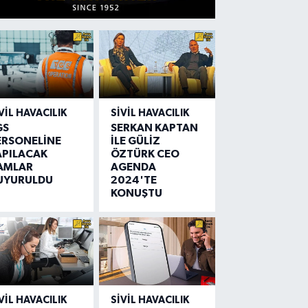
VIL HAVACILIK
SIVIL HAVACILIK
GS
SERKAN KAPTAN
ERSONELİNE
İLE GÜLİZ
APILACAK
ÖZTÜRK CEO
AMLAR
AGENDA
UYURULDU
2024'TE
KONUŞTU
VIL HAVACILIK
SIVIL HAVACILIK