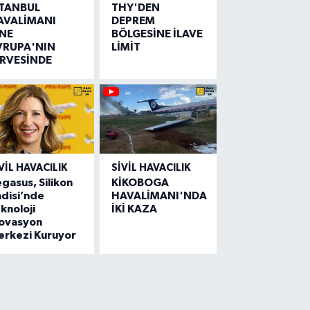
STANBUL
THY'DEN
AVALİMANI
DEPREM
İNE
BÖLGESİNE İLAVE
VRUPA'NIN
LİMİT
İRVESİNDE
VIL HAVACILIK
SIVIL HAVACILIK
gasus, Silikon
KİKOBOGA
disi’nde
HAVALİMANI'NDA
knoloji
İKİ KAZA
novasyon
erkezi Kuruyor