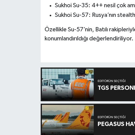
Sukhoi Su-35: 4++ nesil çok ama
Sukhoi Su-57: Rusya’nın stealth 
Özellikle Su-57’nin, Batılı rakipler
konumlandırıldığı değerlendiriliyor.
EDITÖRÜN SEÇTIĞI
TGS PERSON
EDITÖRÜN SEÇTIĞI
PEGASUS HAV