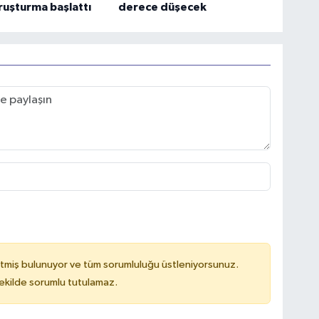
uşturma başlattı
derece düşecek
tmiş bulunuyor ve tüm sorumluluğu üstleniyorsunuz.
kilde sorumlu tutulamaz.