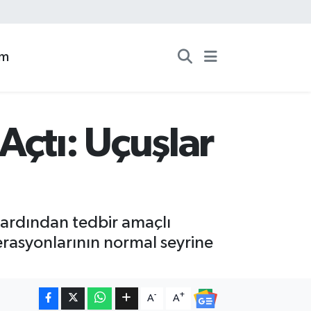
zm
Açtı: Uçuşlar
n ardından tedbir amaçlı
perasyonlarının normal seyrine
-
+
A
A