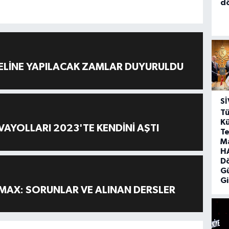
d
ELİNE YAPILACAK ZAMLAR DUYURULDU
SI
Tü
Kü
AYOLLARI 2023'TE KENDİNİ AŞTI
Te
M
HA
D
G
Gi
MAX: SORUNLAR VE ALINAN DERSLER