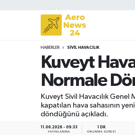
Sivil Havacılık
Savunma Sanayii
HABERLER
SIVIL HAVACILIK
Turizm
Kuveyt Hava 
Normale Dö
Kuveyt Sivil Havacılık Genel 
kapatılan hava sahasının yeni
döndüğünü açıkladı.
11.06.2026 - 09:33
1 DK
YAYINLANMA
OKUNMA SÜRESI