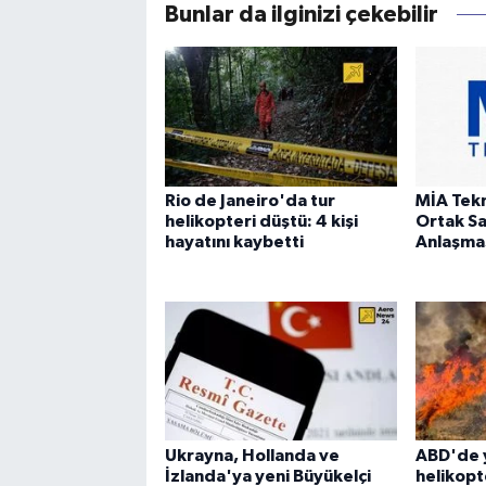
Bunlar da ilginizi çekebilir
Rio de Janeiro'da tur
MİA Tek
helikopteri düştü: 4 kişi
Ortak S
hayatını kaybetti
Anlaşmas
Ukrayna, Hollanda ve
ABD'de 
İzlanda'ya yeni Büyükelçi
helikopt