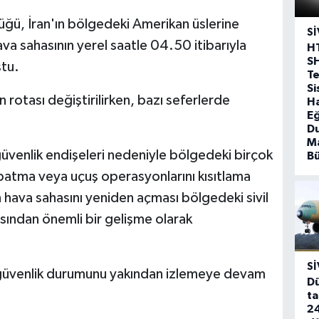
üğü, İran'ın bölgedeki Amerikan üslerine
SI
hava sahasının yerel saatle 04.50 itibarıyla
H
S
ştu.
T
Si
rotası değiştirilirken, bazı seferlerde
Ha
Eğ
D
Ma
venlik endişeleri nedeniyle bölgedeki birçok
B
kapatma veya uçuş operasyonlarını kısıtlama
hava sahasını yeniden açması bölgedeki sivil
sından önemli bir gelişme olarak
SI
i güvenlik durumunu yakından izlemeye devam
Dü
ta
24