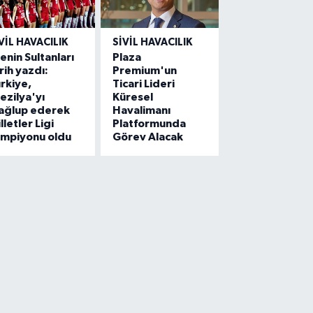
VIL HAVACILIK
SIVIL HAVACILIK
lenin Sultanları
Plaza
rih yazdı:
Premium'un
rkiye,
Ticari Lideri
ezilya'yı
Küresel
ağlup ederek
Havalimanı
lletler Ligi
Platformunda
ampiyonu oldu
Görev Alacak