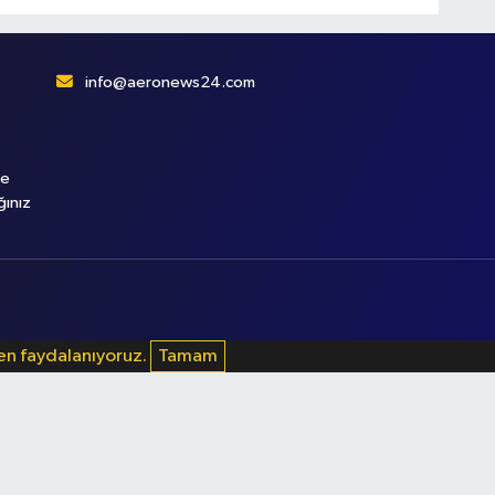
info@aeronews24.com
le
ğınız
den faydalanıyoruz.
Tamam