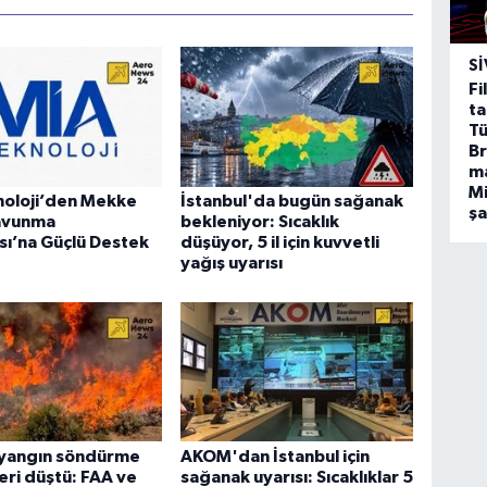
SI
Fi
ta
Tü
Br
m
Mi
noloji’den Mekke
İstanbul'da bugün sağanak
ş
avunma
bekleniyor: Sıcaklık
ı’na Güçlü Destek
düşüyor, 5 il için kuvvetli
yağış uyarısı
yangın söndürme
AKOM'dan İstanbul için
eri düştü: FAA ve
sağanak uyarısı: Sıcaklıklar 5