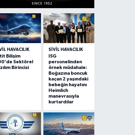
VIL HAVACILIK
SIVIL HAVACILIK
tit Bilişim
ISG
00’de Sektörel
personelinden
zılım Birincisi
örnek müdahale:
Boğazına boncuk
kaçan 2 yaşındaki
bebeğin hayatını
Heimlich
manevrasıyla
kurtardılar