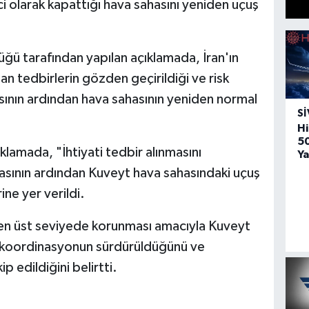
i olarak kapattığı hava sahasını yeniden uçuş
üğü tarafından yapılan açıklamada, İran'ın
nan tedbirlerin gözden geçirildiği ve risk
sının ardından hava sahasının yeniden normal
SI
Hi
5
lamada, "İhtiyati tedbir alınmasını
Ya
asının ardından Kuveyt hava sahasındaki uçuş
ne yer verildi.
nin en üst seviyede korunması amacıyla Kuveyt
rla koordinasyonun sürdürüldüğünü ve
 edildiğini belirtti.