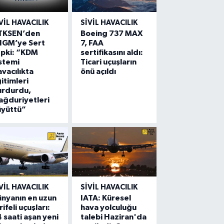
VIL HAVACILIK
SIVIL HAVACILIK
TKSEN’den
Boeing 737 MAX
HGM’ye Sert
7, FAA
epki: “KDM
sertifikasını aldı:
stemi
Ticari uçuşların
vacılıkta
önü açıldı
itimleri
urdurdu,
ğduriyetleri
üyüttü”
VIL HAVACILIK
SIVIL HAVACILIK
nyanın en uzun
IATA: Küresel
rifeli uçuşları:
hava yolculuğu
 saati aşan yeni
talebi Haziran'da