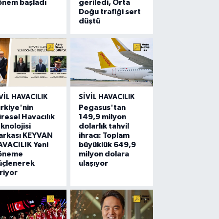
önem başladı
geriledi, Orta
Doğu trafiği sert
düştü
VIL HAVACILIK
SIVIL HAVACILIK
rkiye'nin
Pegasus'tan
resel Havacılık
149,9 milyon
knolojisi
dolarlık tahvil
arkası KEYVAN
ihracı: Toplam
VACILIK Yeni
büyüklük 649,9
öneme
milyon dolara
üçlenerek
ulaşıyor
riyor