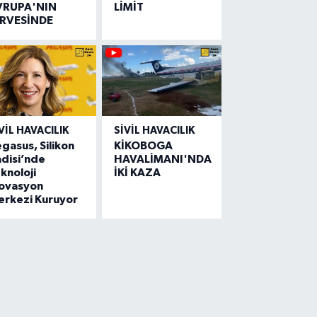
VRUPA'NIN
LİMİT
İRVESİNDE
VIL HAVACILIK
SIVIL HAVACILIK
gasus, Silikon
KİKOBOGA
disi’nde
HAVALİMANI'NDA
knoloji
İKİ KAZA
novasyon
erkezi Kuruyor