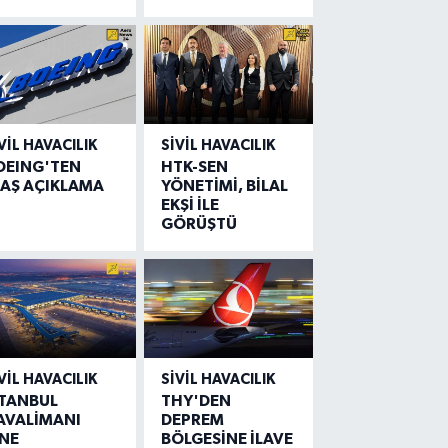
VIL HAVACILIK
SIVIL HAVACILIK
OEING'TEN
HTK-SEN
LAŞ AÇIKLAMA
YÖNETİMİ, BİLAL
EKŞİ İLE
GÖRÜŞTÜ
VIL HAVACILIK
SIVIL HAVACILIK
STANBUL
THY'DEN
AVALİMANI
DEPREM
İNE
BÖLGESİNE İLAVE