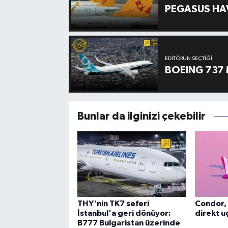
PEGASUS HAV
EDITÖRÜN SEÇTIĞI
BOEING 737 
Bunlar da ilginizi çekebilir
THY'nin TK7 seferi
Condor, 
İstanbul'a geri dönüyor:
direkt uç
B777 Bulgaristan üzerinde