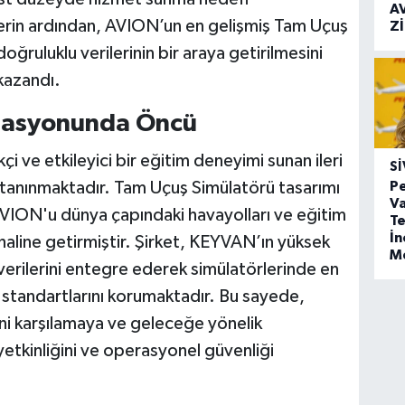
A
rin ardından, AVION’un en gelişmiş Tam Uçuş
Z
ğruluklu verilerinin bir araya getirilmesini
kazandı.
lasyonunda Öncü
 ve etkileyici bir eğitim deneyimi sunan ileri
SI
e tanınmaktadır. Tam Uçuş Simülatörü tasarımı
Pe
Va
, AVION'u dünya çapındaki havayolları ve eğitim
Te
İ
ğı haline getirmiştir. Şirket, KEYVAN’ın yüksek
M
 verilerini entegre ederek simülatörlerinde en
 standartlarını korumaktadır. Bu sayede,
rini karşılamaya ve geleceğe yönelik
yetkinliğini ve operasyonel güvenliği