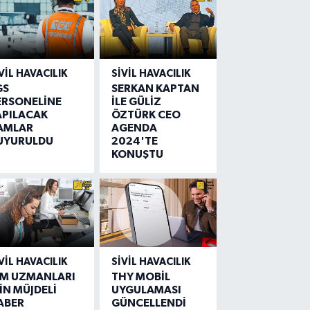
VIL HAVACILIK
SIVIL HAVACILIK
GS
SERKAN KAPTAN
ERSONELİNE
İLE GÜLİZ
APILACAK
ÖZTÜRK CEO
AMLAR
AGENDA
UYURULDU
2024'TE
KONUŞTU
VIL HAVACILIK
SIVIL HAVACILIK
IM UZMANLARI
THY MOBİL
İN MÜJDELİ
UYGULAMASI
ABER
GÜNCELLENDİ