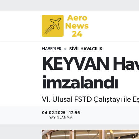
Sivil Havacılık
Savunma Sanayii
HABERLER
SIVIL HAVACILIK
Turizm
KEYVAN Hava
imzalandı
VI. Ulusal FSTD Çalıştayı ile
04.02.2025 - 12:56
YAYINLANMA