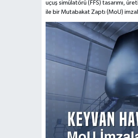
uçuş simülatörü (FFS) tasarımı, üret
ile bir Mutabakat Zaptı (MoU) imzal