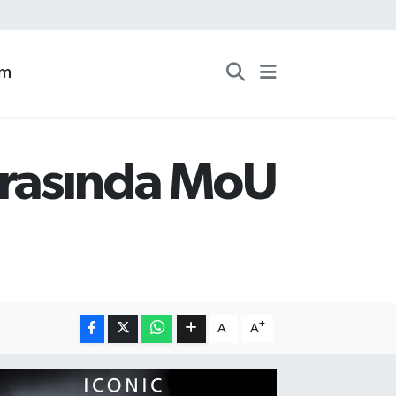
zm
Arasında MoU
-
+
A
A