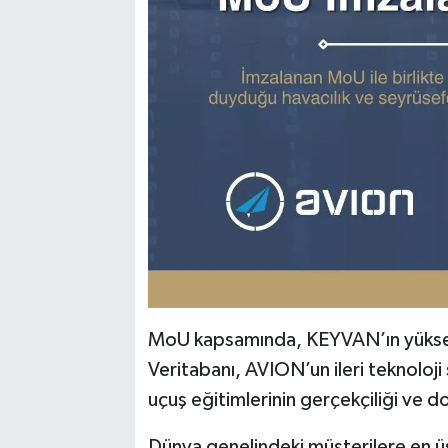
MoU kapsamında, KEYVAN’ın yüksek 
Veritabanı, AVION’un ileri teknoloj
uçuş eğitimlerinin gerçekçiliği ve d
Dünya genelindeki müşterilere en 