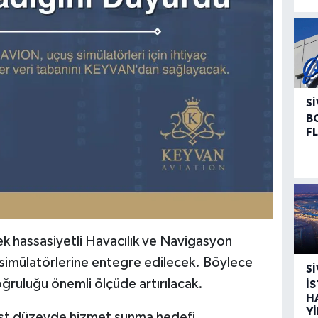
SI
B
F
hassasiyetli Havacılık ve Navigasyon
i simülatörlerine entegre edilecek. Böylece
SI
oğruluğu önemli ölçüde artırılacak.
İ
H
Y
üst düzeyde hizmet sunma hedefi