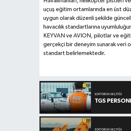
Havalimanları, helikopter pistleri ve 
uçuş eğitim ortamlarında en üst dü
uygun olarak düzenli şekilde güncel
havacılık standartlarına uyumluluğ
KEYVAN ve AVION, pilotlar ve eğitim
gerçekçi bir deneyim sunarak veri o
standart belirlemektedir.
EDITÖRÜN SEÇTIĞI
TGS PERSON
EDITÖRÜN SEÇTIĞI