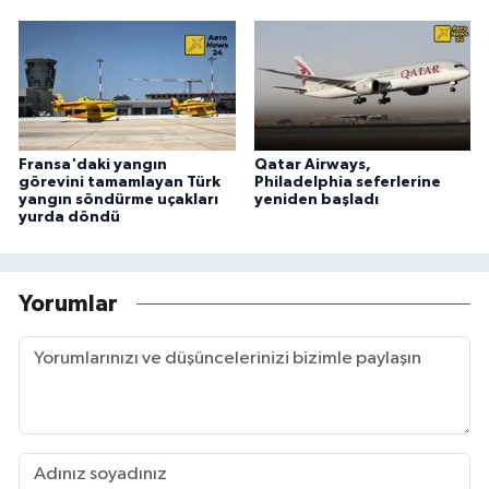
Fransa'daki yangın
Qatar Airways,
görevini tamamlayan Türk
Philadelphia seferlerine
yangın söndürme uçakları
yeniden başladı
yurda döndü
Yorumlar