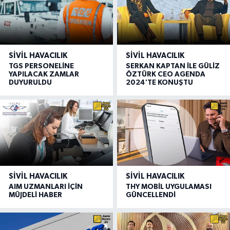
SIVIL HAVACILIK
SIVIL HAVACILIK
TGS PERSONELİNE
SERKAN KAPTAN İLE GÜLİZ
YAPILACAK ZAMLAR
ÖZTÜRK CEO AGENDA
DUYURULDU
2024'TE KONUŞTU
SIVIL HAVACILIK
SIVIL HAVACILIK
AIM UZMANLARI İÇİN
THY MOBİL UYGULAMASI
MÜJDELİ HABER
GÜNCELLENDİ