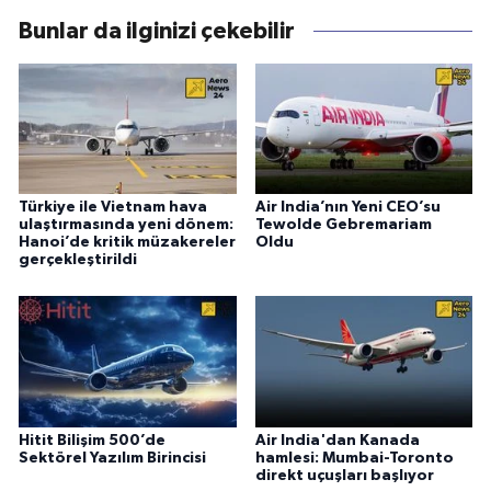
Bunlar da ilginizi çekebilir
Türkiye ile Vietnam hava
Air India’nın Yeni CEO’su
ulaştırmasında yeni dönem:
Tewolde Gebremariam
Hanoi’de kritik müzakereler
Oldu
gerçekleştirildi
Hitit Bilişim 500’de
Air India'dan Kanada
Sektörel Yazılım Birincisi
hamlesi: Mumbai-Toronto
direkt uçuşları başlıyor