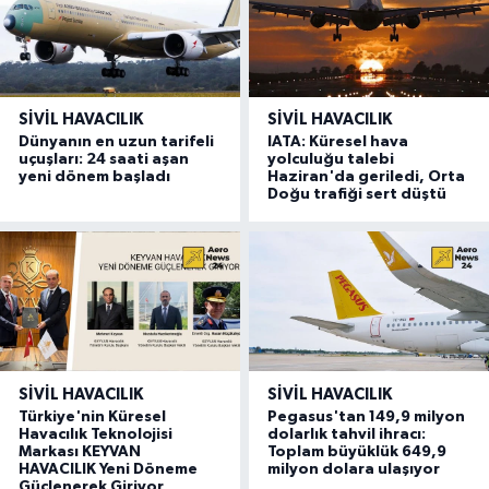
SIVIL HAVACILIK
SIVIL HAVACILIK
Dünyanın en uzun tarifeli
IATA: Küresel hava
uçuşları: 24 saati aşan
yolculuğu talebi
yeni dönem başladı
Haziran'da geriledi, Orta
Doğu trafiği sert düştü
SIVIL HAVACILIK
SIVIL HAVACILIK
Türkiye'nin Küresel
Pegasus'tan 149,9 milyon
Havacılık Teknolojisi
dolarlık tahvil ihracı:
Markası KEYVAN
Toplam büyüklük 649,9
HAVACILIK Yeni Döneme
milyon dolara ulaşıyor
Güçlenerek Giriyor