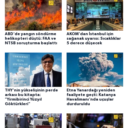
ABD'de yangın söndürme
AKOM'dan İstanbul için
helikopteri düştü: FAA ve
sağanak uyarısı: Sıcaklıklar
NTSB soruşturma başlattı
5 derece düşecek
THY'nin yükselişinin perde
Etna Yanardağı yeniden
arkası bu kitapta:
faaliyete geçti: Katanya
"Yirmibirinci Yüzyıl
Havalimanı'nda uçuşlar
Göktürkleri"
durduruldu