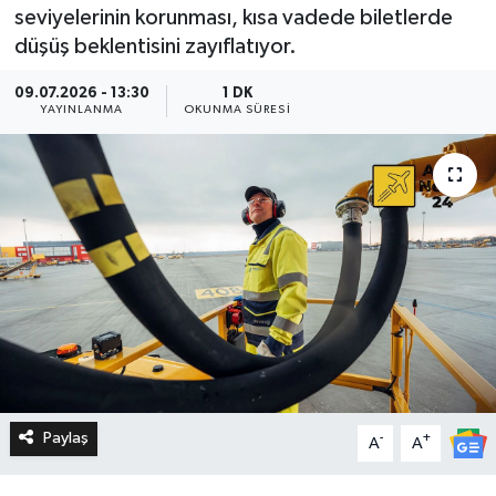
seviyelerinin korunması, kısa vadede biletlerde
düşüş beklentisini zayıflatıyor.
09.07.2026 - 13:30
1 DK
YAYINLANMA
OKUNMA SÜRESI
Paylaş
-
+
A
A