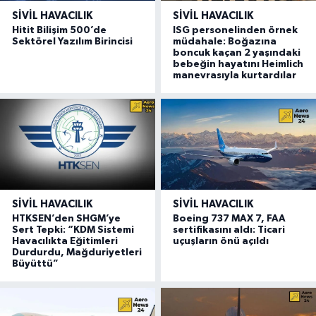
SIVIL HAVACILIK
SIVIL HAVACILIK
Hitit Bilişim 500’de
ISG personelinden örnek
Sektörel Yazılım Birincisi
müdahale: Boğazına
boncuk kaçan 2 yaşındaki
bebeğin hayatını Heimlich
manevrasıyla kurtardılar
SIVIL HAVACILIK
SIVIL HAVACILIK
HTKSEN’den SHGM’ye
Boeing 737 MAX 7, FAA
Sert Tepki: “KDM Sistemi
sertifikasını aldı: Ticari
Havacılıkta Eğitimleri
uçuşların önü açıldı
Durdurdu, Mağduriyetleri
Büyüttü”