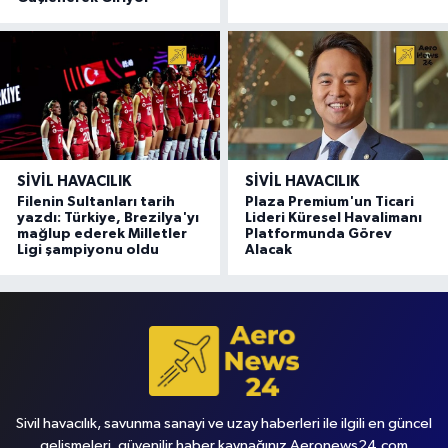
SIVIL HAVACILIK
SIVIL HAVACILIK
Filenin Sultanları tarih
Plaza Premium'un Ticari
yazdı: Türkiye, Brezilya'yı
Lideri Küresel Havalimanı
mağlup ederek Milletler
Platformunda Görev
Ligi şampiyonu oldu
Alacak
Sivil havacılık, savunma sanayi ve uzay haberleri ile ilgili en güncel
gelişmeleri, güvenilir haber kaynağınız Aeronews24.com