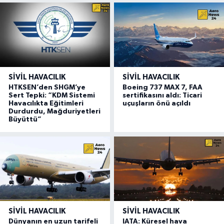
SIVIL HAVACILIK
SIVIL HAVACILIK
HTKSEN’den SHGM’ye
Boeing 737 MAX 7, FAA
Sert Tepki: “KDM Sistemi
sertifikasını aldı: Ticari
Havacılıkta Eğitimleri
uçuşların önü açıldı
Durdurdu, Mağduriyetleri
Büyüttü”
SIVIL HAVACILIK
SIVIL HAVACILIK
Dünyanın en uzun tarifeli
IATA: Küresel hava