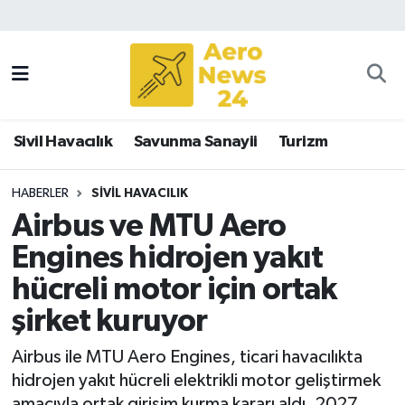
Sivil Havacılık
Savunma Sanayii
Sivil Havacılık
Savunma Sanayii
Turizm
Turizm
HABERLER
SIVIL HAVACILIK
Airbus ve MTU Aero
Engines hidrojen yakıt
hücreli motor için ortak
şirket kuruyor
Airbus ile MTU Aero Engines, ticari havacılıkta
hidrojen yakıt hücreli elektrikli motor geliştirmek
amacıyla ortak girişim kurma kararı aldı. 2027