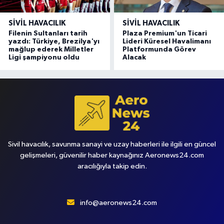
SIVIL HAVACILIK
SIVIL HAVACILIK
Filenin Sultanları tarih
Plaza Premium'un Ticari
yazdı: Türkiye, Brezilya'yı
Lideri Küresel Havalimanı
mağlup ederek Milletler
Platformunda Görev
Ligi şampiyonu oldu
Alacak
Sivil havacılık, savunma sanayi ve uzay haberleri ile ilgili en güncel
gelişmeleri, güvenilir haber kaynağınız Aeronews24.com
aracılığıyla takip edin.
info@aeronews24.com