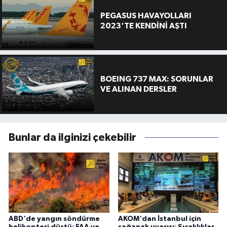
PEGASUS HAVAYOLLARI
2023'TE KENDİNİ AŞTI
BOEING 737 MAX: SORUNLAR
VE ALINAN DERSLER
Bunlar da ilginizi çekebilir
ABD'de yangın söndürme
AKOM'dan İstanbul için
helikopteri düştü: FAA ve
sağanak uyarısı: Sıcaklıklar