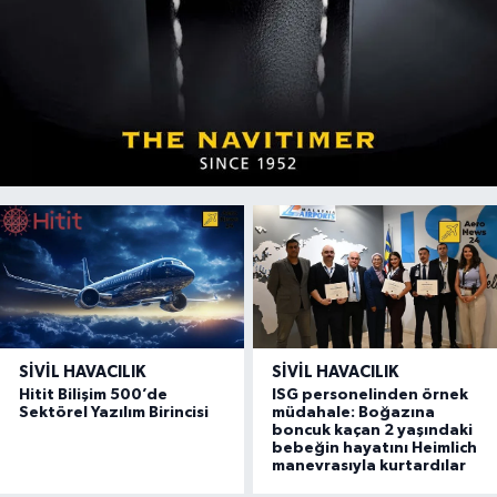
SIVIL HAVACILIK
SIVIL HAVACILIK
Hitit Bilişim 500’de
ISG personelinden örnek
Sektörel Yazılım Birincisi
müdahale: Boğazına
boncuk kaçan 2 yaşındaki
bebeğin hayatını Heimlich
manevrasıyla kurtardılar