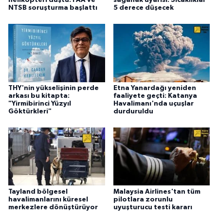
NTSB soruşturma başlattı
5 derece düşecek
THY'nin yükselişinin perde
Etna Yanardağı yeniden
arkası bu kitapta:
faaliyete geçti: Katanya
"Yirmibirinci Yüzyıl
Havalimanı'nda uçuşlar
Göktürkleri"
durduruldu
Tayland bölgesel
Malaysia Airlines'tan tüm
havalimanlarını küresel
pilotlara zorunlu
merkezlere dönüştürüyor
uyuşturucu testi kararı