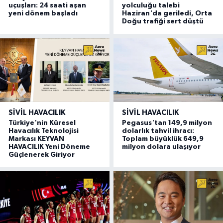
uçuşları: 24 saati aşan
yolculuğu talebi
yeni dönem başladı
Haziran'da geriledi, Orta
Doğu trafiği sert düştü
SIVIL HAVACILIK
SIVIL HAVACILIK
Türkiye'nin Küresel
Pegasus'tan 149,9 milyon
Havacılık Teknolojisi
dolarlık tahvil ihracı:
Markası KEYVAN
Toplam büyüklük 649,9
HAVACILIK Yeni Döneme
milyon dolara ulaşıyor
Güçlenerek Giriyor