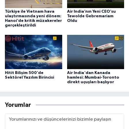
Türkiye ile Vietnam hava
Air India’nın Yeni CEO’su
ulaştırmasında yeni dönem:
Tewolde Gebremariam
Hanoi’de kritik müzakereler
Oldu
gerçekleştirildi
Hitit Bilişim 500’de
Air India'dan Kanada
Sektörel Yazılım Birincisi
hamlesi: Mumbai-Toronto
direkt uçuşları başlıyor
Yorumlar