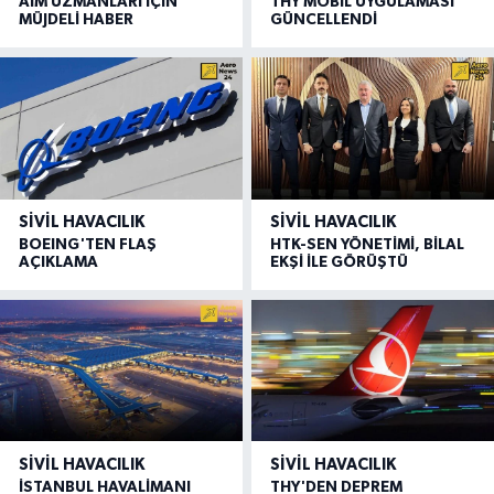
AIM UZMANLARI İÇİN
THY MOBİL UYGULAMASI
MÜJDELİ HABER
GÜNCELLENDİ
SIVIL HAVACILIK
SIVIL HAVACILIK
BOEING'TEN FLAŞ
HTK-SEN YÖNETİMİ, BİLAL
AÇIKLAMA
EKŞİ İLE GÖRÜŞTÜ
SIVIL HAVACILIK
SIVIL HAVACILIK
İSTANBUL HAVALİMANI
THY'DEN DEPREM