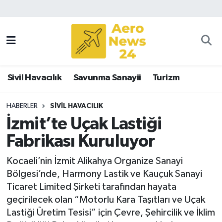
Sivil Havacılık
Savunma Sanayii
Sivil Havacılık
Savunma Sanayii
Turizm
Turizm
HABERLER
SIVIL HAVACILIK
İzmit’te Uçak Lastiği
Fabrikası Kuruluyor
Kocaeli’nin İzmit Alikahya Organize Sanayi
Bölgesi’nde, Harmony Lastik ve Kauçuk Sanayi
Ticaret Limited Şirketi tarafından hayata
geçirilecek olan “Motorlu Kara Taşıtları ve Uçak
Lastiği Üretim Tesisi” için Çevre, Şehircilik ve İklim