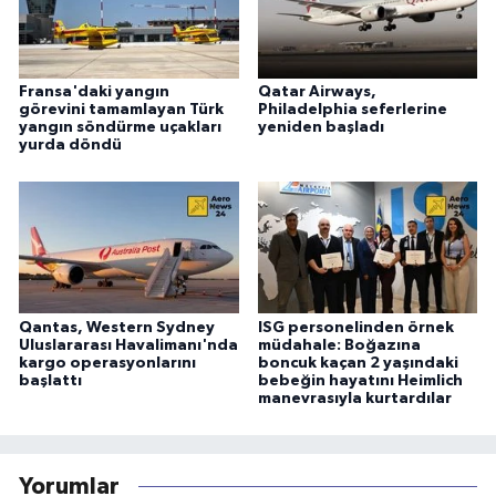
Fransa'daki yangın
Qatar Airways,
görevini tamamlayan Türk
Philadelphia seferlerine
yangın söndürme uçakları
yeniden başladı
yurda döndü
Qantas, Western Sydney
ISG personelinden örnek
Uluslararası Havalimanı'nda
müdahale: Boğazına
kargo operasyonlarını
boncuk kaçan 2 yaşındaki
başlattı
bebeğin hayatını Heimlich
manevrasıyla kurtardılar
Yorumlar