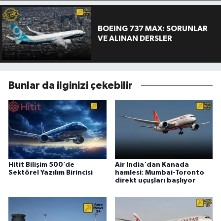
BOEING 737 MAX: SORUNLAR
VE ALINAN DERSLER
Bunlar da ilginizi çekebilir
Hitit Bilişim 500’de
Air India'dan Kanada
Sektörel Yazılım Birincisi
hamlesi: Mumbai-Toronto
direkt uçuşları başlıyor