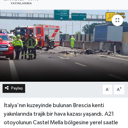
YAYINLANMA
Paylaş
-
+
A
A
İtalya'nın kuzeyinde bulunan Brescia kenti
yakınlarında trajik bir hava kazası yaşandı. A21
otoyolunun Castel Mella bölgesine yerel saatle