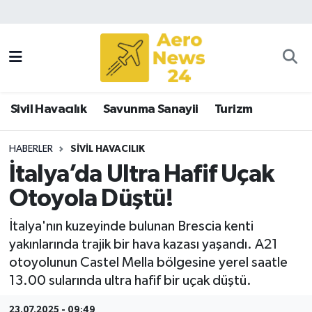
Sivil Havacılık
Savunma Sanayii
Sivil Havacılık
Savunma Sanayii
Turizm
Turizm
HABERLER
SIVIL HAVACILIK
İtalya’da Ultra Hafif Uçak
Otoyola Düştü!
İtalya'nın kuzeyinde bulunan Brescia kenti
yakınlarında trajik bir hava kazası yaşandı. A21
otoyolunun Castel Mella bölgesine yerel saatle
13.00 sularında ultra hafif bir uçak düştü.
23.07.2025 - 09:49