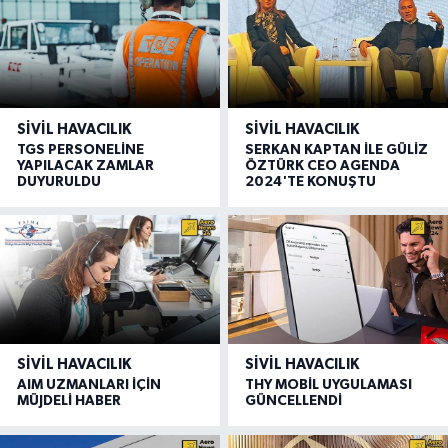
SIVIL HAVACILIK
SIVIL HAVACILIK
TGS PERSONELİNE
SERKAN KAPTAN İLE GÜLİZ
YAPILACAK ZAMLAR
ÖZTÜRK CEO AGENDA
DUYURULDU
2024'TE KONUŞTU
SIVIL HAVACILIK
SIVIL HAVACILIK
AIM UZMANLARI İÇİN
THY MOBİL UYGULAMASI
MÜJDELİ HABER
GÜNCELLENDİ