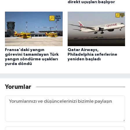
direkt uçuşları başlıyor
Fransa'daki yangın
Qatar Airways,
görevini tamamlayan Türk
Philadelphia seferlerine
yangın söndürme uçakları
yeniden başladı
yurda döndü
Yorumlar