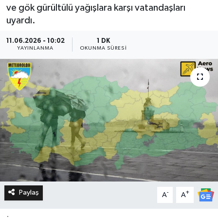
ve gök gürültülü yağışlara karşı vatandaşları
uyardı.
11.06.2026 - 10:02
1 DK
YAYINLANMA
OKUNMA SÜRESI
Paylaş
-
+
A
A