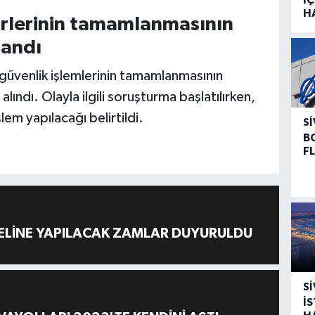
H
ürlerinin tamamlanmasının
landı
, güvenlik işlemlerinin tamamlanmasının
ındı. Olayla ilgili soruşturma başlatılırken,
em yapılacağı belirtildi.
SI
B
F
ELİNE YAPILACAK ZAMLAR DUYURULDU
SI
İ