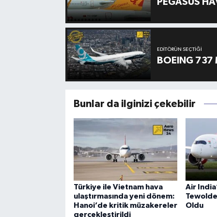
PEGASUS HAV
EDITÖRÜN SEÇTIĞI
BOEING 737 
Bunlar da ilginizi çekebilir
Türkiye ile Vietnam hava
Air Indi
ulaştırmasında yeni dönem:
Tewolde
Hanoi’de kritik müzakereler
Oldu
gerçekleştirildi