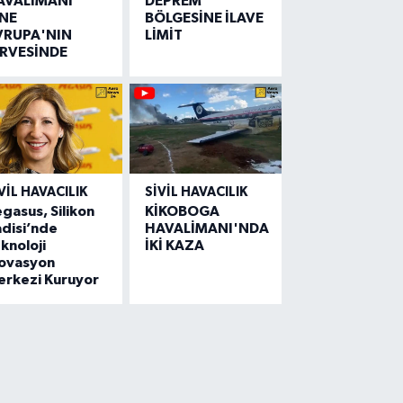
AVALİMANI
DEPREM
İNE
BÖLGESİNE İLAVE
VRUPA'NIN
LİMİT
İRVESİNDE
VIL HAVACILIK
SIVIL HAVACILIK
gasus, Silikon
KİKOBOGA
disi’nde
HAVALİMANI'NDA
knoloji
İKİ KAZA
novasyon
erkezi Kuruyor