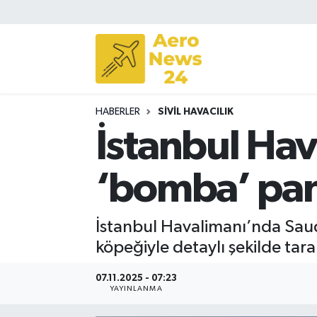
Sivil Havacılık
Savunma Sanayii
HABERLER
SIVIL HAVACILIK
Turizm
İstanbul Hav
‘bomba’ pan
İstanbul Havalimanı’nda Saud
köpeğiyle detaylı şekilde tara
07.11.2025 - 07:23
YAYINLANMA