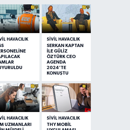
VIL HAVACILIK
SIVIL HAVACILIK
GS
SERKAN KAPTAN
ERSONELİNE
İLE GÜLİZ
APILACAK
ÖZTÜRK CEO
AMLAR
AGENDA
UYURULDU
2024'TE
KONUŞTU
VIL HAVACILIK
SIVIL HAVACILIK
IM UZMANLARI
THY MOBİL
İN MÜJDELİ
UYGULAMASI