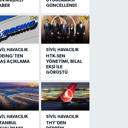
ABER
GÜNCELLENDİ
VIL HAVACILIK
SIVIL HAVACILIK
OEING'TEN
HTK-SEN
LAŞ AÇIKLAMA
YÖNETİMİ, BİLAL
EKŞİ İLE
GÖRÜŞTÜ
VIL HAVACILIK
SIVIL HAVACILIK
STANBUL
THY'DEN