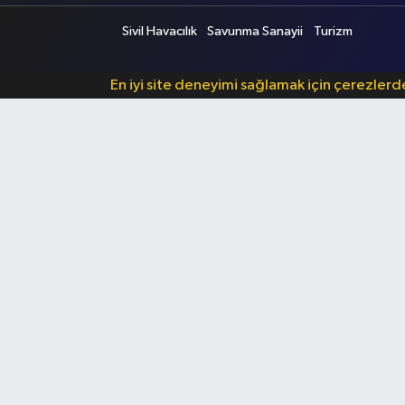
Sivil Havacılık
Savunma Sanayii
Turizm
En iyi site deneyimi sağlamak için çerezler