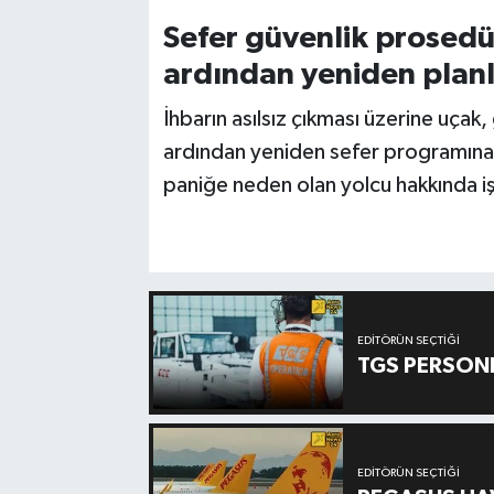
Sefer güvenlik prosed
ardından yeniden plan
İhbarın asılsız çıkması üzerine uçak
ardından yeniden sefer programına al
paniğe neden olan yolcu hakkında işl
EDITÖRÜN SEÇTIĞI
TGS PERSON
EDITÖRÜN SEÇTIĞI