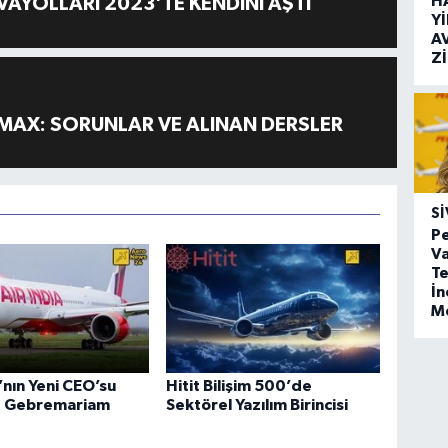
H
AYOLLARI 2023'TE KENDİNİ AŞTI
Y
A
Z
MAX: SORUNLAR VE ALINAN DERSLER
SI
Pe
Va
Te
İ
M
a’nın Yeni CEO’su
Hitit Bilişim 500’de
 Gebremariam
Sektörel Yazılım Birincisi