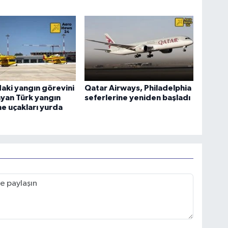
aki yangın görevini
Qatar Airways, Philadelphia
yan Türk yangın
seferlerine yeniden başladı
e uçakları yurda