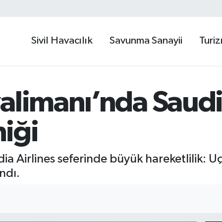
Sivil Havacılık
Savunma Sanayii
Turi
alimanı’nda Saudi
iği
ia Airlines seferinde büyük hareketlilik:
ndı.