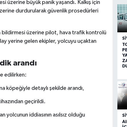
 üzerine büyük panik yaşandı. Kalkış için
 üzerine durdurularak güvenlik prosedürleri
bildirmesi üzerine pilot, hava trafik kontrolü
SI
Olay yerine gelen ekipler, yolcuyu uçaktan
T
P
Y
Z
dik arandı
D
e edilirken:
 köpeğiyle detaylı şekilde arandı,
hazından geçirildi.
an yolcunun iddiasının asılsız olduğu
SI
A
İÇ