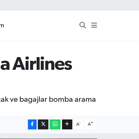
zm
a Airlines
 Uçak ve bagajlar bomba arama
-
+
A
A