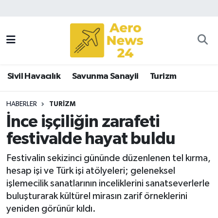
Sivil Havacılık
Savunma Sanayii
Sivil Havacılık
Savunma Sanayii
Turizm
Turizm
HABERLER
TURIZM
İnce işçiliğin zarafeti
festivalde hayat buldu
Festivalin sekizinci gününde düzenlenen tel kırma,
hesap işi ve Türk işi atölyeleri; geleneksel
işlemecilik sanatlarının inceliklerini sanatseverlerle
buluşturarak kültürel mirasın zarif örneklerini
yeniden görünür kıldı.