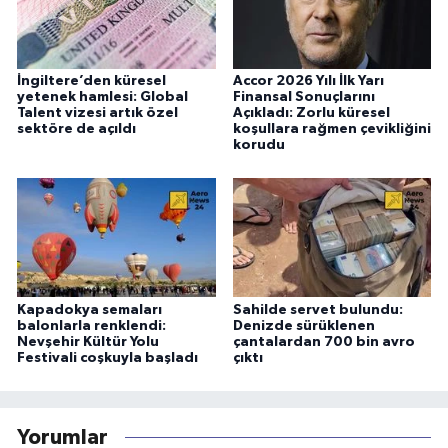
İngiltere’den küresel
Accor 2026 Yılı İlk Yarı
yetenek hamlesi: Global
Finansal Sonuçlarını
Talent vizesi artık özel
Açıkladı: Zorlu küresel
sektöre de açıldı
koşullara rağmen çevikliğini
korudu
Kapadokya semaları
Sahilde servet bulundu:
balonlarla renklendi:
Denizde sürüklenen
Nevşehir Kültür Yolu
çantalardan 700 bin avro
Festivali coşkuyla başladı
çıktı
Yorumlar