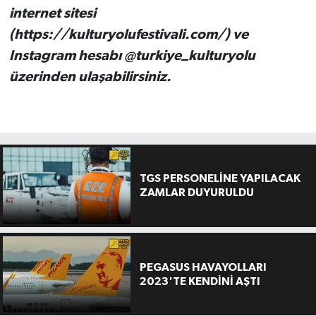
internet sitesi
(https://kulturyolufestivali.com/) ve
Instagram hesabı @turkiye_kulturyolu
üzerinden ulaşabilirsiniz.
TGS PERSONELİNE YAPILACAK
ZAMLAR DUYURULDU
PEGASUS HAVAYOLLARI
2023'TE KENDİNİ AŞTI