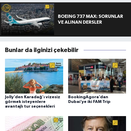
BOEING 737 MAX: SORUNLAR
VE ALINAN DERSLER
Bunlar da ilginizi çekebilir
Jolly’den Karadağ’ı vizesiz
BookingAgora’dan
görmek isteyenlere
Dubai’ye iki FAM Trip
avantajlı tur seçenekleri