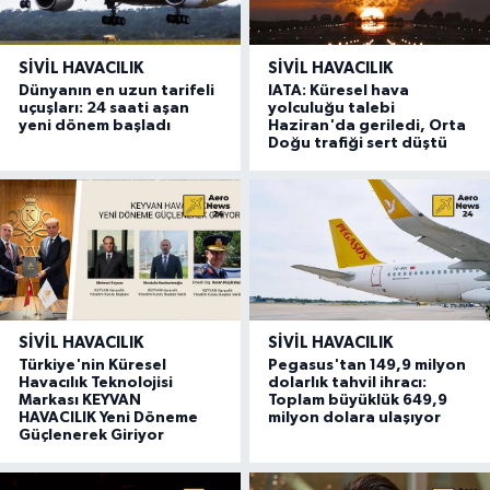
SIVIL HAVACILIK
SIVIL HAVACILIK
Dünyanın en uzun tarifeli
IATA: Küresel hava
uçuşları: 24 saati aşan
yolculuğu talebi
yeni dönem başladı
Haziran'da geriledi, Orta
Doğu trafiği sert düştü
SIVIL HAVACILIK
SIVIL HAVACILIK
Türkiye'nin Küresel
Pegasus'tan 149,9 milyon
Havacılık Teknolojisi
dolarlık tahvil ihracı:
Markası KEYVAN
Toplam büyüklük 649,9
HAVACILIK Yeni Döneme
milyon dolara ulaşıyor
Güçlenerek Giriyor