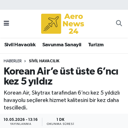
Sivil Havacılık
Savunma Sanayii
Sivil Havacılık
Savunma Sanayii
Turizm
Turizm
HABERLER
SIVIL HAVACILIK
Korean Air’e üst üste 6’ncı
kez 5 yıldız
Korean Air, Skytrax tarafından 6’ncı kez 5 yıldızlı
havayolu seçilerek hizmet kalitesini bir kez daha
tescilledi.
10.05.2026 - 13:16
1 DK
YAYINLANMA
OKUNMA SÜRESI