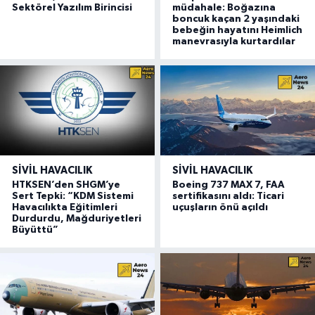
Sektörel Yazılım Birincisi
müdahale: Boğazına
boncuk kaçan 2 yaşındaki
bebeğin hayatını Heimlich
manevrasıyla kurtardılar
SIVIL HAVACILIK
SIVIL HAVACILIK
HTKSEN’den SHGM’ye
Boeing 737 MAX 7, FAA
Sert Tepki: “KDM Sistemi
sertifikasını aldı: Ticari
Havacılıkta Eğitimleri
uçuşların önü açıldı
Durdurdu, Mağduriyetleri
Büyüttü”