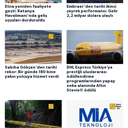
Etna yeniden faaliyete
Embraer'den tarihi ikinci
geçti: Katanya
çeyrek performansı: Gelir
Havalimanı'nda geliş
2,2 milyar dolara ulaştı
uçuşları durduruldu
Sabiha Gökçen'den tarihi
DHL Express Türkiye’ye
rekor: Bir günde 180 bine
prestijli uluslararası
yakın yolcuya hizmet verdi
ödüllendirme
programlarından yapay
zeka alanında Altın
Stevie® ödülü