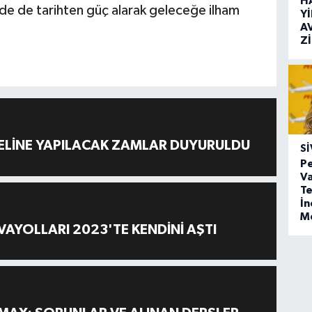
H
e de tarihten güç alarak geleceğe ilham
Y
A
Z
ELİNE YAPILACAK ZAMLAR DUYURULDU
SI
Pe
Va
Te
İ
M
AYOLLARI 2023'TE KENDİNİ AŞTI