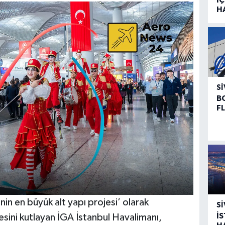
H
SI
B
F
in en büyük alt yapı projesi’ olarak
SI
İ
sini kutlayan İGA İstanbul Havalimanı,