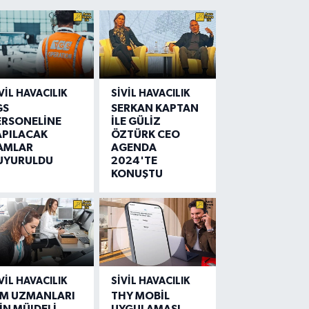
VIL HAVACILIK
SIVIL HAVACILIK
GS
SERKAN KAPTAN
ERSONELİNE
İLE GÜLİZ
APILACAK
ÖZTÜRK CEO
AMLAR
AGENDA
UYURULDU
2024'TE
KONUŞTU
VIL HAVACILIK
SIVIL HAVACILIK
IM UZMANLARI
THY MOBİL
İN MÜJDELİ
UYGULAMASI