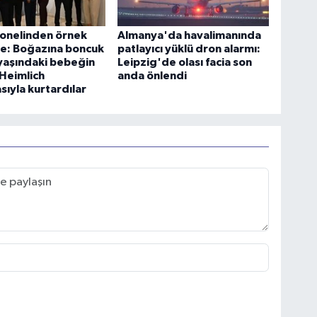
sonelinden örnek
Almanya'da havalimanında
e: Boğazına boncuk
patlayıcı yüklü dron alarmı:
yaşındaki bebeğin
Leipzig'de olası facia son
 Heimlich
anda önlendi
ıyla kurtardılar