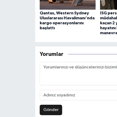
Qantas, Western Sydney
ISG per
Uluslararası Havalimanı'nda
müdahal
kargo operasyonlarını
kaçan 2 
başlattı
hayatını
manevras
Yorumlar
Gönder