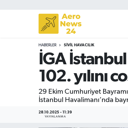
Sivil Havacılık
Savunma Sanayii
HABERLER
SIVIL HAVACILIK
Turizm
İGA İstanbu
102. yılını c
29 Ekim Cumhuriyet Bayramı’n
İstanbul Havalimanı’nda bay
28.10.2025 - 11:39
YAYINLANMA