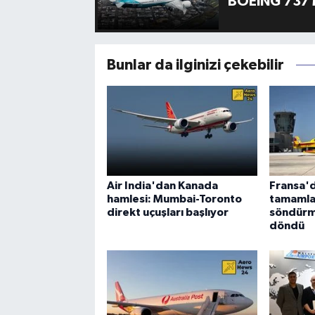
BOEING 737 
Bunlar da ilginizi çekebilir
Air India'dan Kanada
Fransa'd
hamlesi: Mumbai-Toronto
tamamla
direkt uçuşları başlıyor
söndürm
döndü