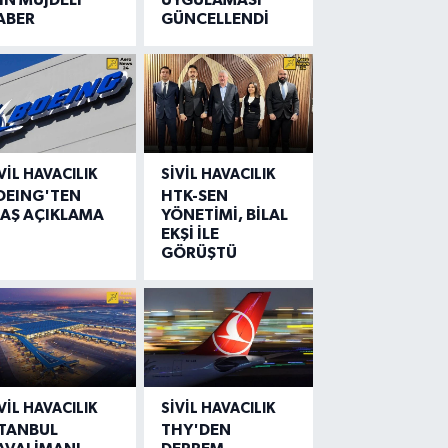
ABER
GÜNCELLENDİ
VIL HAVACILIK
SIVIL HAVACILIK
OEING'TEN
HTK-SEN
LAŞ AÇIKLAMA
YÖNETİMİ, BİLAL
EKŞİ İLE
GÖRÜŞTÜ
VIL HAVACILIK
SIVIL HAVACILIK
STANBUL
THY'DEN