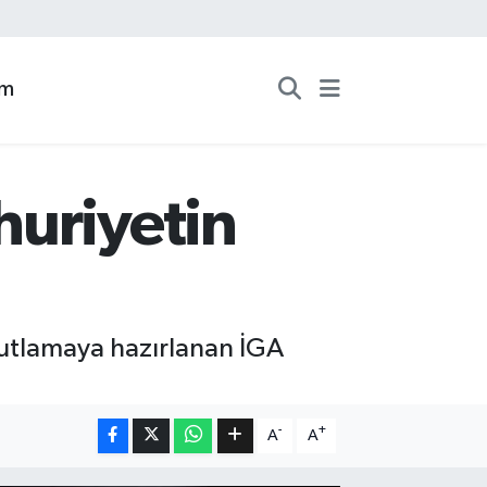
zm
huriyetin
kutlamaya hazırlanan İGA
-
+
A
A