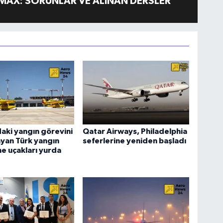
MAX: SORUNLAR VE ALINAN DERSLER
aki yangın görevini
Qatar Airways, Philadelphia
yan Türk yangın
seferlerine yeniden başladı
e uçakları yurda