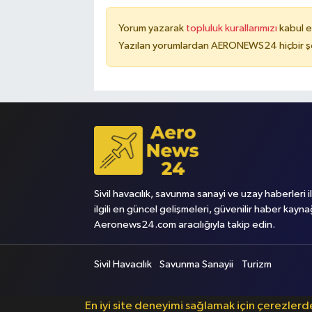
Yorum yazarak
topluluk kurallarımızı
kabul e
Yazılan yorumlardan AERONEWS24 hiçbir şe
Sivil havacılık, savunma sanayi ve uzay haberleri i
ilgili en güncel gelişmeleri, güvenilir haber kayna
Aeronews24.com aracılığıyla takip edin.
Sivil Havacılık
Savunma Sanayii
Turizm
En iyi site deneyimi sağlamak için çerezler