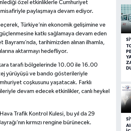
lediği özel etkinliklerle Cumhuriyet
e misafiriyle paylaşmaya devam ediyor.
geçerek, Türkiye’nin ekonomik gelişimine ve
a güçlenmesine katkı sağlamaya devam eden
SI
 Bayramı’nda, tarihimizden alınan ilhamla,
T
larına aktarmayı hedefliyor.
P
Y
Z
kara tarafı bölgelerinde 10.00 ile 16.00
D
ej yürüyüşü ve bando gösterileriyle
umhuriyet coşkusunu yaşatacak. Farklı
eriyle devam edecek etkinlikler, canlı heykel
Hava Trafik Kontrol Kulesi, bu yıl da 29
SI
Bayrağı’nın kırmızı rengine bürünecek.
A
İÇ