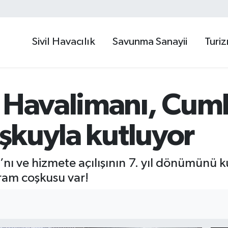
Sivil Havacılık
Savunma Sanayii
Turi
l Havalimanı, Cum
oşkuyla kutluyor
ı ve hizmete açılışının 7. yıl dönümünü 
ram coşkusu var!