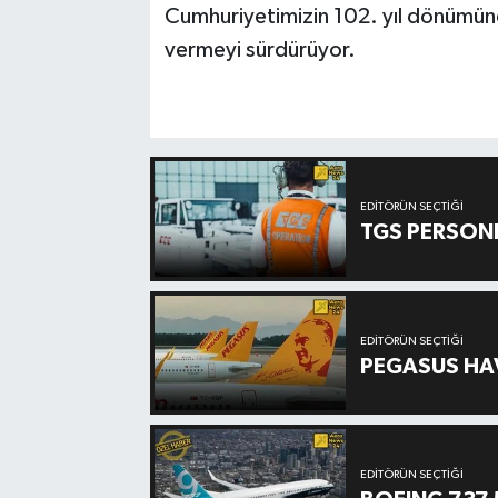
Cumhuriyetimizin 102. yıl dönümünd
vermeyi sürdürüyor.
EDITÖRÜN SEÇTIĞI
TGS PERSON
EDITÖRÜN SEÇTIĞI
PEGASUS HAV
EDITÖRÜN SEÇTIĞI