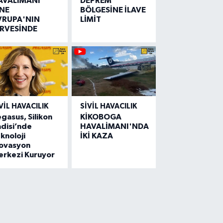
AVALİMANI
DEPREM
İNE
BÖLGESİNE İLAVE
VRUPA'NIN
LİMİT
İRVESİNDE
VIL HAVACILIK
SIVIL HAVACILIK
gasus, Silikon
KİKOBOGA
disi’nde
HAVALİMANI'NDA
knoloji
İKİ KAZA
novasyon
erkezi Kuruyor