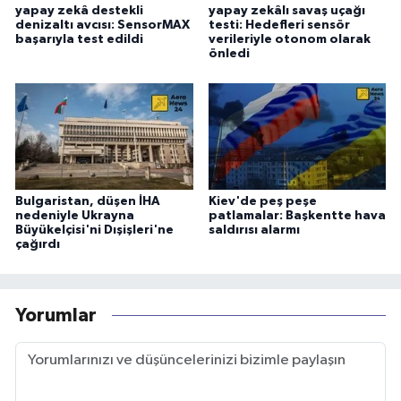
yapay zekâ destekli
yapay zekâlı savaş uçağı
denizaltı avcısı: SensorMAX
testi: Hedefleri sensör
başarıyla test edildi
verileriyle otonom olarak
önledi
Bulgaristan, düşen İHA
Kiev'de peş peşe
nedeniyle Ukrayna
patlamalar: Başkentte hava
Büyükelçisi'ni Dışişleri'ne
saldırısı alarmı
çağırdı
Yorumlar