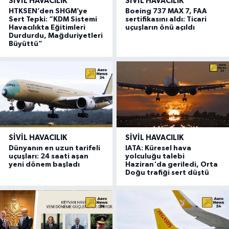
SIVIL HAVACILIK
SIVIL HAVACILIK
HTKSEN’den SHGM’ye
Boeing 737 MAX 7, FAA
Sert Tepki: “KDM Sistemi
sertifikasını aldı: Ticari
Havacılıkta Eğitimleri
uçuşların önü açıldı
Durdurdu, Mağduriyetleri
Büyüttü”
SIVIL HAVACILIK
SIVIL HAVACILIK
Dünyanın en uzun tarifeli
IATA: Küresel hava
uçuşları: 24 saati aşan
yolculuğu talebi
yeni dönem başladı
Haziran'da geriledi, Orta
Doğu trafiği sert düştü