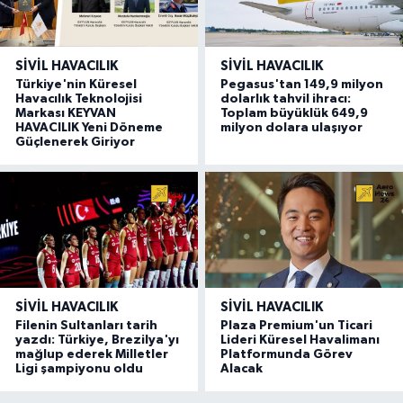
SIVIL HAVACILIK
SIVIL HAVACILIK
Türkiye'nin Küresel
Pegasus'tan 149,9 milyon
Havacılık Teknolojisi
dolarlık tahvil ihracı:
Markası KEYVAN
Toplam büyüklük 649,9
HAVACILIK Yeni Döneme
milyon dolara ulaşıyor
Güçlenerek Giriyor
SIVIL HAVACILIK
SIVIL HAVACILIK
Filenin Sultanları tarih
Plaza Premium'un Ticari
yazdı: Türkiye, Brezilya'yı
Lideri Küresel Havalimanı
mağlup ederek Milletler
Platformunda Görev
Ligi şampiyonu oldu
Alacak