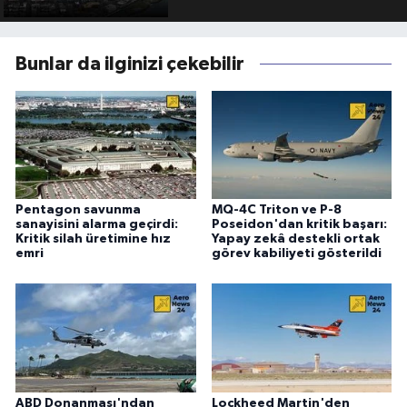
Bunlar da ilginizi çekebilir
Pentagon savunma
MQ-4C Triton ve P-8
sanayisini alarma geçirdi:
Poseidon'dan kritik başarı:
Kritik silah üretimine hız
Yapay zekâ destekli ortak
emri
görev kabiliyeti gösterildi
ABD Donanması'ndan
Lockheed Martin'den