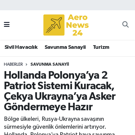
Sivil Havacılık
Savunma Sanayii
Sivil Havacılık
Savunma Sanayii
Turizm
Turizm
HABERLER
SAVUNMA SANAYII
Hollanda Polonya’ya 2
Patriot Sistemi Kuracak,
Çekya Ukrayna’ya Asker
Göndermeye Hazır
Bölge ülkeleri, Rusya-Ukrayna savaşının
sürmesiyle güvenlik önlemlerini artırıyor.
Hollanda, Polonya’ya Patriot hava savunma