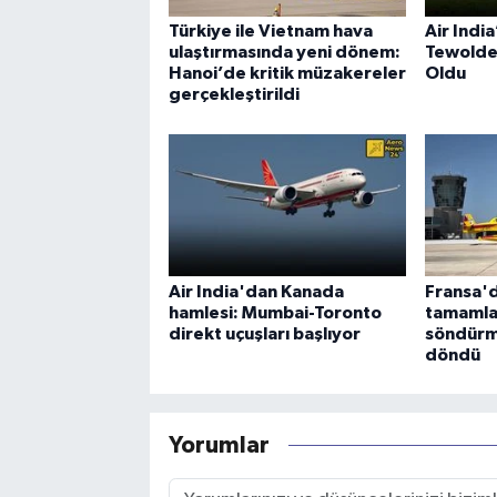
Türkiye ile Vietnam hava
Air Indi
ulaştırmasında yeni dönem:
Tewolde
Hanoi’de kritik müzakereler
Oldu
gerçekleştirildi
Air India'dan Kanada
Fransa'd
hamlesi: Mumbai-Toronto
tamamla
direkt uçuşları başlıyor
söndürm
döndü
Yorumlar