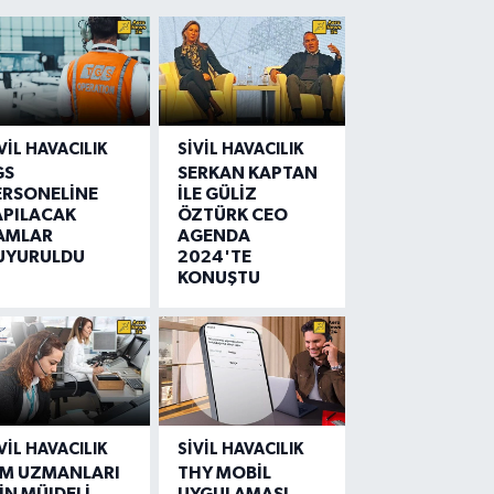
VIL HAVACILIK
SIVIL HAVACILIK
GS
SERKAN KAPTAN
ERSONELİNE
İLE GÜLİZ
APILACAK
ÖZTÜRK CEO
AMLAR
AGENDA
UYURULDU
2024'TE
KONUŞTU
VIL HAVACILIK
SIVIL HAVACILIK
IM UZMANLARI
THY MOBİL
İN MÜJDELİ
UYGULAMASI