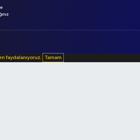
le
ğınız
den faydalanıyoruz.
Tamam