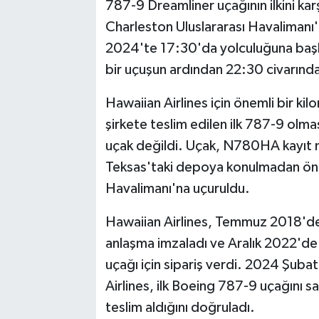
787-9 Dreamliner uçağının ilkini kar
Charleston Uluslararası Havalimanı'
2024'te 17:30'da yolculuğuna başla
bir uçuşun ardından 22:30 civarında
Hawaiian Airlines için önemli bir ki
şirkete teslim edilen ilk 787-9 olma
uçak değildi. Uçak, N780HA kayıt
Teksas'taki depoya konulmadan önce
Havalimanı'na uçuruldu.
Hawaiian Airlines, Temmuz 2018'de 
anlaşma imzaladı ve Aralık 2022'de
uçağı için sipariş verdi. 2024 Şuba
Airlines, ilk Boeing 787-9 uçağını s
teslim aldığını doğruladı.