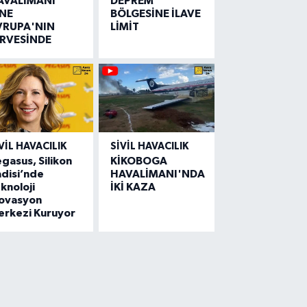
AVALİMANI
DEPREM
İNE
BÖLGESİNE İLAVE
VRUPA'NIN
LİMİT
İRVESİNDE
VIL HAVACILIK
SIVIL HAVACILIK
gasus, Silikon
KİKOBOGA
disi’nde
HAVALİMANI'NDA
knoloji
İKİ KAZA
novasyon
erkezi Kuruyor