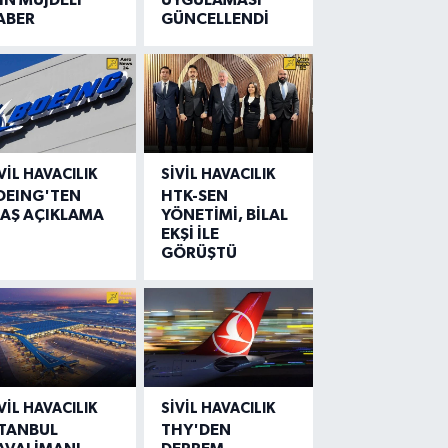
ABER
GÜNCELLENDİ
VIL HAVACILIK
SIVIL HAVACILIK
OEING'TEN
HTK-SEN
LAŞ AÇIKLAMA
YÖNETİMİ, BİLAL
EKŞİ İLE
GÖRÜŞTÜ
VIL HAVACILIK
SIVIL HAVACILIK
STANBUL
THY'DEN