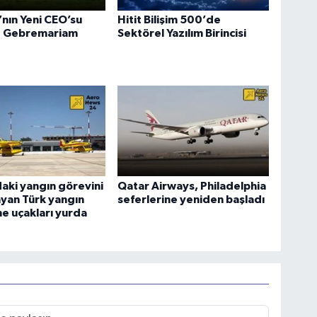
a’nın Yeni CEO’su
Hitit Bilişim 500’de
 Gebremariam
Sektörel Yazılım Birincisi
aki yangın görevini
Qatar Airways, Philadelphia
yan Türk yangın
seferlerine yeniden başladı
e uçakları yurda