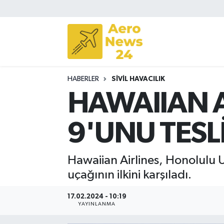
Sivil Havacılık
Savunma Sanayii
HABERLER
SIVIL HAVACILIK
Turizm
HAWAIIAN A
9'UNU TESL
Hawaiian Airlines, Honolulu 
uçağının ilkini karşıladı.
17.02.2024 - 10:19
YAYINLANMA