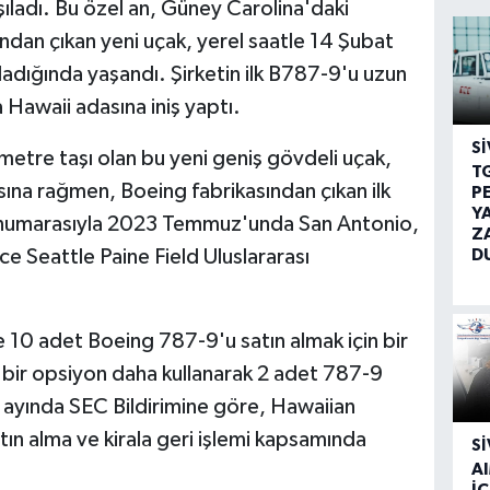
şıladı. Bu özel an, Güney Carolina'daki
ndan çıkan yeni uçak, yerel saatle 14 Şubat
dığında yaşandı. Şirketin ilk B787-9'u uzun
 Hawaii adasına iniş yaptı.
SI
lometre taşı olan bu yeni geniş gövdeli uçak,
T
sına rağmen, Boeing fabrikasından çıkan ilk
P
Y
 numarasıyla 2023 Temmuz'unda San Antonio,
Z
D
 Seattle Paine Field Uluslararası
10 adet Boeing 787-9'u satın almak için bir
 bir opsiyon daha kullanarak 2 adet 787-9
t ayında SEC Bildirimine göre, Hawaiian
atın alma ve kirala geri işlemi kapsamında
SI
A
İÇ