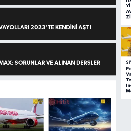
H
Y
A
Z
AYOLLARI 2023'TE KENDİNİ AŞTI
MAX: SORUNLAR VE ALINAN DERSLER
SI
Pe
Va
Te
İ
M