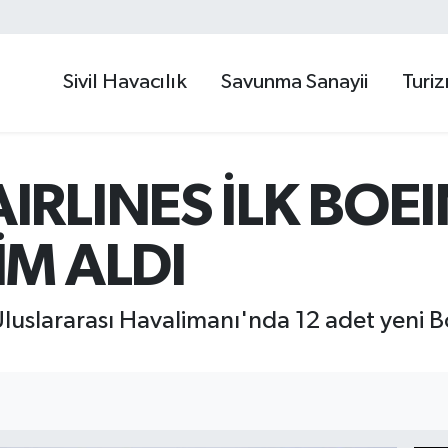
Sivil Havacılık
Savunma Sanayii
Turi
IRLINES İLK BOEI
İM ALDI
Uluslararası Havalimanı'nda 12 adet yeni 