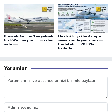
Brussels Airlines'tan yüksek
Elektrikli uçaklar Avrupa
hızlı Wi-Fi ve premium kabin
semalarında yeni dönemi
yatırımı
başlatabilir: 2030'lar
hedefte
Yorumlar