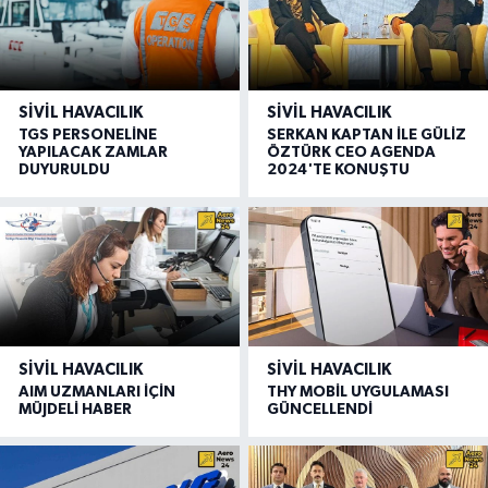
SIVIL HAVACILIK
SIVIL HAVACILIK
TGS PERSONELİNE
SERKAN KAPTAN İLE GÜLİZ
YAPILACAK ZAMLAR
ÖZTÜRK CEO AGENDA
DUYURULDU
2024'TE KONUŞTU
SIVIL HAVACILIK
SIVIL HAVACILIK
AIM UZMANLARI İÇİN
THY MOBİL UYGULAMASI
MÜJDELİ HABER
GÜNCELLENDİ