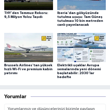
THY'den Temmuz Rekoru:
Iberia'dan gökyüzünde
9,5 Milyon Yolcu Taşıdı
tutulma uçuşu: Tam Güneş
tutulması 10 bin metreden
canlı yayınlanacak
Brussels Airlines'tan yüksek
Elektrikli uçaklar Avrupa
hızlı Wi-Fi ve premium kabin
semalarında yeni dönemi
yatırımı
başlatabilir: 2030'lar
hedefte
Yorumlar