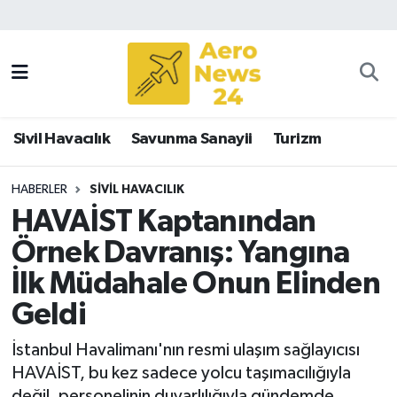
Sivil Havacılık
Savunma Sanayii
Sivil Havacılık
Savunma Sanayii
Turizm
Turizm
HABERLER
SIVIL HAVACILIK
HAVAİST Kaptanından
Örnek Davranış: Yangına
İlk Müdahale Onun Elinden
Geldi
İstanbul Havalimanı'nın resmi ulaşım sağlayıcısı
HAVAİST, bu kez sadece yolcu taşımacılığıyla
değil, personelinin duyarlılığıyla gündemde.