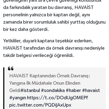
güvenliğinin yanı sıra çevre güvenliği konusunda
da farkındalık yaratan bu davranış, HAVAİST
personelinin yalnızca bir kaptan değil, aynı
zamanda birer sorumluluk sahibi yurttaş olduğunu
bir kez daha gösterdi.
Yetkililer, duyarlı kaptana teşekkür ederken,
HAVAİST tarafından da örnek davranışı nedeniyle
takdir belgesi verileceği öğrenildi.
HAVAİST Kaptanından Örnek Davranış:
Yangına İlk Müdahale Onun Elinden
Geldi
#istanbul
#sondakika
#haber
#havaist
#yangın
https://t.co/DOdUgOMEPf
pic.twitter.com/PQDiJAxUpx