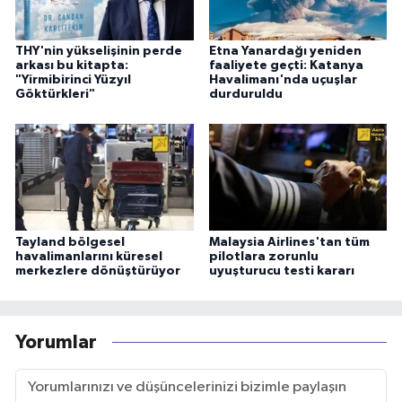
THY'nin yükselişinin perde
Etna Yanardağı yeniden
arkası bu kitapta:
faaliyete geçti: Katanya
"Yirmibirinci Yüzyıl
Havalimanı'nda uçuşlar
Göktürkleri"
durduruldu
Tayland bölgesel
Malaysia Airlines'tan tüm
havalimanlarını küresel
pilotlara zorunlu
merkezlere dönüştürüyor
uyuşturucu testi kararı
Yorumlar