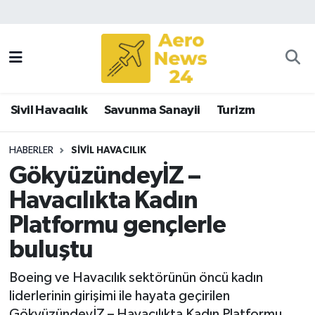
Sivil Havacılık
Savunma Sanayii
Sivil Havacılık
Savunma Sanayii
Turizm
Turizm
HABERLER
SIVIL HAVACILIK
GökyüzündeyİZ –
Havacılıkta Kadın
Platformu gençlerle
buluştu
Boeing ve Havacılık sektörünün öncü kadın
liderlerinin girişimi ile hayata geçirilen
GökyüzündeyİZ – Havacılıkta Kadın Platformu,