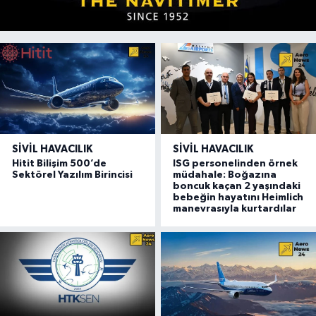
SIVIL HAVACILIK
SIVIL HAVACILIK
Hitit Bilişim 500’de
ISG personelinden örnek
Sektörel Yazılım Birincisi
müdahale: Boğazına
boncuk kaçan 2 yaşındaki
bebeğin hayatını Heimlich
manevrasıyla kurtardılar