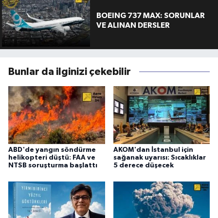
BOEING 737 MAX: SORUNLAR
VE ALINAN DERSLER
Bunlar da ilginizi çekebilir
ABD'de yangın söndürme
AKOM'dan İstanbul için
helikopteri düştü: FAA ve
sağanak uyarısı: Sıcaklıklar
NTSB soruşturma başlattı
5 derece düşecek