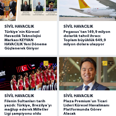
SIVIL HAVACILIK
SIVIL HAVACILIK
Türkiye'nin Küresel
Pegasus'tan 149,9 milyon
Havacılık Teknolojisi
dolarlık tahvil ihracı:
Markası KEYVAN
Toplam büyüklük 649,9
HAVACILIK Yeni Döneme
milyon dolara ulaşıyor
Güçlenerek Giriyor
SIVIL HAVACILIK
SIVIL HAVACILIK
Filenin Sultanları tarih
Plaza Premium'un Ticari
yazdı: Türkiye, Brezilya'yı
Lideri Küresel Havalimanı
mağlup ederek Milletler
Platformunda Görev
Ligi şampiyonu oldu
Alacak