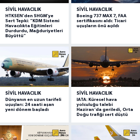
SIVIL HAVACILIK
SIVIL HAVACILIK
HTKSEN’den SHGM’ye
Boeing 737 MAX 7, FAA
Sert Tepki: “KDM Sistemi
sertifikasını aldı: Ticari
Havacılıkta Eğitimleri
uçuşların önü açıldı
Durdurdu, Mağduriyetleri
Büyüttü”
SIVIL HAVACILIK
SIVIL HAVACILIK
Dünyanın en uzun tarifeli
IATA: Küresel hava
uçuşları: 24 saati aşan
yolculuğu talebi
yeni dönem başladı
Haziran'da geriledi, Orta
Doğu trafiği sert düştü